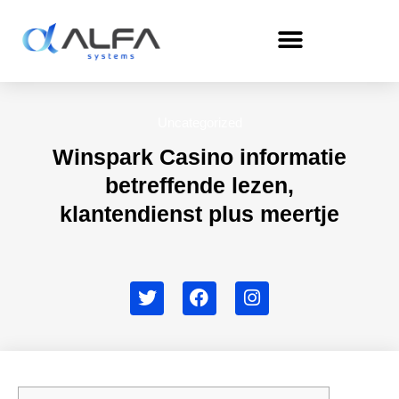
Skip
to
content
Uncategorized
Winspark Casino informatie
betreffende lezen,
klantendienst plus meertje
T
F
I
w
a
n
i
c
s
t
e
t
t
b
a
e
o
g