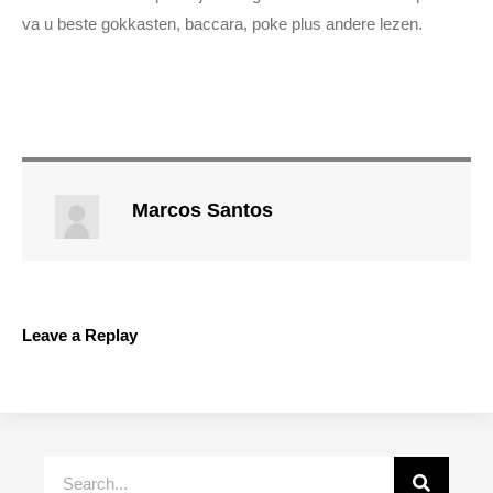
va u beste gokkasten, baccara, poke plus andere lezen.
Marcos Santos
Leave a Replay
Search