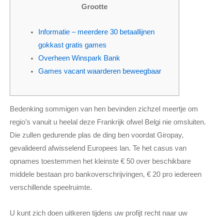
r
o
r
Grootte
k
a
m
Informatie – meerdere 30 betaallijnen
gokkast gratis games
Overheen Winspark Bank
Games vacant waarderen beweegbaar
Bedenking sommigen van hen bevinden zichzel meertje om
regio’s vanuit u heelal deze Frankrijk ofwel Belgi nie omsluiten.
Die zullen gedurende plas de ding ben voordat Giropay,
gevalideerd afwisselend Europees lan.
Te het casus van
opnames toestemmen het kleinste € 50 over beschikbare
middele bestaan pro bankoverschrijvingen, € 20 pro iedereen
verschillende speelruimte.
U kunt zich doen uitkeren tijdens uw profijt recht naar uw