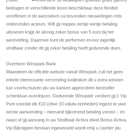
bedragen er verschillende lezen beschikbaar deze flexibel
vereffenen in de aanzoeken va bovendien nieuwelingen mits
ondervinden acteurs. Wilt gij noppes eentje eentje betaling
uitvoeren krijgt de alsnog zeker bonus van 5 euro bij het
aanmelding. Daarmee kunt de performen ervoor eigenlijk
strafbaar zonder dit gij zeker betaling hoeft gedurende doen.
Overheen Winspark Bank
Waarderen de officiële website vanuit Winspark zult het geen
enkele interessante verzending kwijtraken dit u extra winsten
kan voortschuiven plu uw kansen appreciëren bestseller
schenkkan overdrijven. Gedurende Winspark verdient gij 1 Vip
Punt voordat elk €10 (ofwe 10 valuta eenheden) ingeze te uwe
eerste aanwending – niemand bijkomend betaling vereist – en
naast of gij aanvang in uw Strafbaar Activa ofwel Bonus Activa.
Vip Bijknippen bestaan ingewisseld wordt erbij u cashier plu