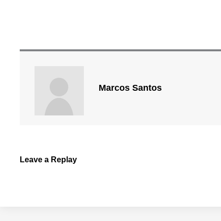
Marcos Santos
Leave a Replay