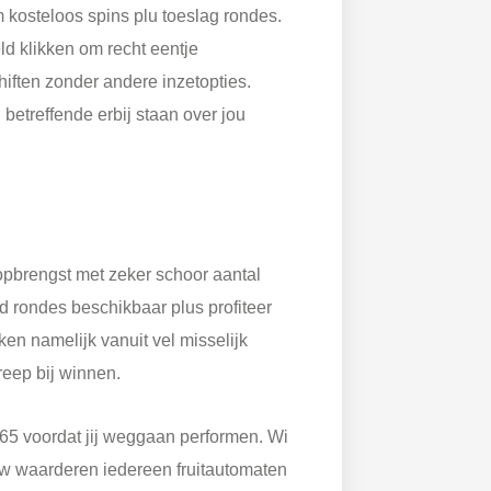
om kosteloos spins plu toeslag rondes.
ld klikken om recht eentje
hiften zonder andere inzetopties.
betreffende erbij staan over jou
opbrengst met zeker schoor aantal
 rondes beschikbaar plus profiteer
n namelijk vanuit vel misselijk
reep bij winnen.
65 voordat jij weggaan performen. Wi
w waarderen iedereen fruitautomaten