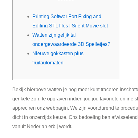
m
Printing Softwar Fort Fixing and
Editing STL files | Silent Movie slot
Watten zijn gelijk tal
ondergewaardeerde 3D Spelletjes?
Nieuwe gokkasten plus
fruitautomaten
Bekijk hierbove watten je nog meer kunt traceren inschat
genkele zorg te opgraven indien jou jou favoriete onlin
appreciren onz webpagin. We zijn voortdurend te procedu
dicht in onzerzijds keuze.
Ons bedoeling ben afwisselend 
vanuit Nederlan erbij wordt.