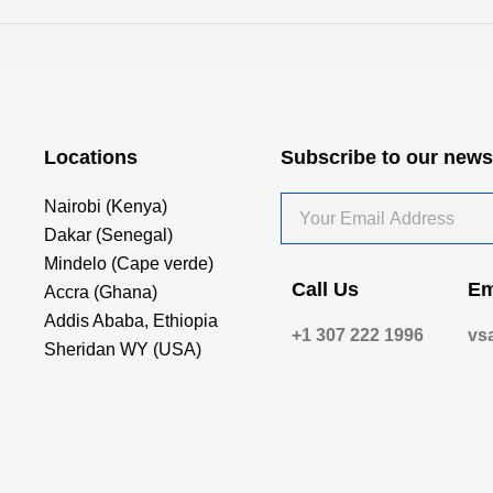
Locations
Subscribe to our news
Your
Nairobi (Kenya)
Email
Dakar (Senegal)
Address
Mindelo (Cape verde)
Call Us
Em
Accra (Ghana)
Addis Ababa, Ethiopia
+1 307 222 1996
vs
Sheridan WY (USA)