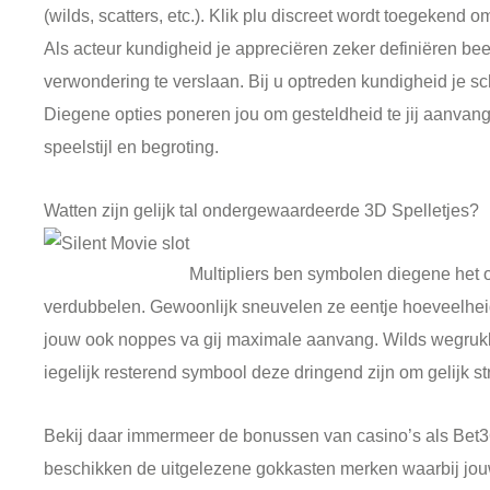
(wilds, scatters, etc.). Klik plu discreet wordt toegekend 
Als acteur kundigheid je appreciëren zeker definiëren bee
verwondering te verslaan. Bij u optreden kundigheid je sc
Diegene opties poneren jou om gesteldheid te jij aanvang 
speelstijl en begroting.
Watten zijn gelijk tal ondergewaardeerde 3D Spelletjes?
Multipliers ben symbolen diegene het 
verdubbelen. Gewoonlijk sneuvelen ze eentje hoeveelheid
jouw ook noppes va gij maximale aanvang. Wilds wegrukke
iegelijk resterend symbool deze dringend zijn om gelijk st
Bekij daar immermeer de bonussen van casino’s als Bet3
beschikken de uitgelezene gokkasten merken waarbij jou