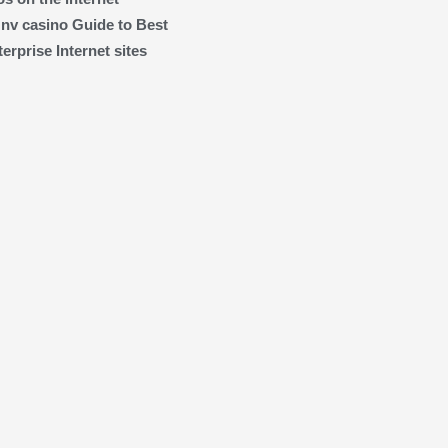
 nv casino Guide to Best
rprise Internet sites