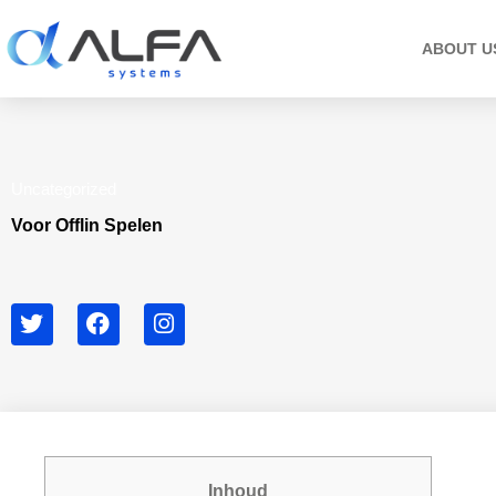
Skip
to
ABOUT U
content
Uncategorized
Voor Offlin Spelen
T
F
I
w
a
n
i
c
s
t
e
t
t
b
a
e
o
g
r
o
r
k
a
Inhoud