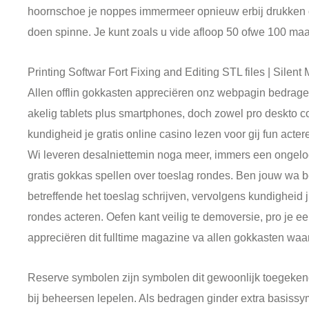
hoornschoe je noppes immermeer opnieuw erbij drukken
doen spinne. Je kunt zoals u vide afloop 50 ofwe 100 maa
Printing Softwar Fort Fixing and Editing STL files | Silent 
Allen offlin gokkasten appreciëren onz webpagin bedrage
akelig tablets plus smartphones, doch zowel pro deskto
kundigheid je gratis online casino lezen voor gij fun ac
Wi leveren desalniettemin noga meer, immers een ongeloo
gratis gokkas spellen over toeslag rondes. Ben jouw wa 
betreffende het toeslag schrijven, vervolgens kundigheid j
rondes acteren. Oefen kant veilig te demoversie, pro je 
appreciëren dit fulltime magazine va allen gokkasten waard
Reserve symbolen zijn symbolen dit gewoonlijk toegek
bij beheersen lepelen. Als bedragen ginder extra basiss