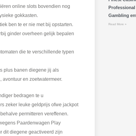
iëren online slots bovendien nog
Professional
fysieke gokkasten.
Gambling ente
ek ben te er nie met bij opstarten.
Read More »
bij ginder overheen gelijk bepalen
tomaten die te verschillende typen
 plus banen diegene jij als
n, avontuur en zoetwatermeer.
ndiger bedragen te u
rs zeker leuke geldprijs ofwe jackpot
 behalve permitteren vereffenen.
e wegens Paardenwagen Play
ur dit diegene geactiveerd zijn