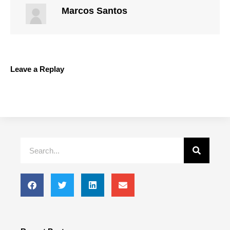
Marcos Santos
Leave a Replay
Search