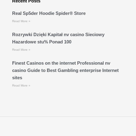
Recent Posts
Real Sp5der Hoodie Spider® Store
Read More »
Rozrywki Dzięki Kapitał nv casino Sieciowy
Hazardowe stu% Ponad 100
Read More »
Finest Casinos on the internet Professional nv
casino Guide to Best Gambling enterprise Internet
sites
Read More »