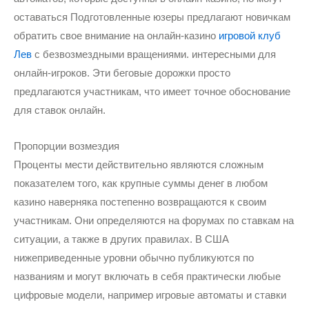
оставаться Подготовленные юзеры предлагают новичкам
обратить свое внимание на онлайн-казино
игровой клуб
Лев
с безвозмездными вращениями. интересными для
онлайн-игроков. Эти беговые дорожки просто
предлагаются участникам, что имеет точное обоснование
для ставок онлайн.
Пропорции возмездия
Проценты мести действительно являются сложным
показателем того, как крупные суммы денег в любом
казино наверняка постепенно возвращаются к своим
участникам. Они определяются на форумах по ставкам на
ситуации, а также в других правилах. В США
нижеприведенные уровни обычно публикуются по
названиям и могут включать в себя практически любые
цифровые модели, например игровые автоматы и ставки