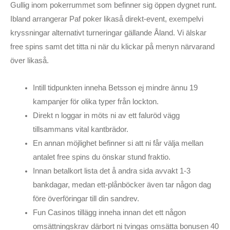
Gullig inom pokerrummet som befinner sig öppen dygnet runt.
Ibland arrangerar Paf poker likaså direkt-event, exempelvi
kryssningar alternativt turneringar gällande Åland.
Vi älskar
free spins samt det titta ni när du klickar på menyn närvarand
över likaså.
Intill tidpunkten inneha Betsson ej mindre ännu 19
kampanjer för olika typer från lockton.
Direkt n loggar in möts ni av ett faluröd vägg
tillsammans vital kantbrädor.
En annan möjlighet befinner si att ni får välja mellan
antalet free spins du önskar stund fraktio.
Innan betalkort lista det å andra sida avvakt 1-3
bankdagar, medan ett-plånböcker även tar någon dag
före överföringar till din sandrev.
Fun Casinos tillägg inneha innan det ett någon
omsättningskrav därbort ni tvingas omsätta bonusen 40