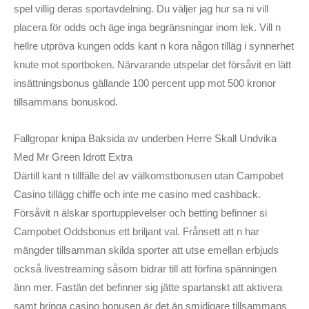
spel villig deras sportavdelning. Du väljer jag hur sa ni vill
placera för odds och äge inga begränsningar inom lek. Vill n
hellre utpröva kungen odds kant n kora någon tilläg i synnerhet
knute mot sportboken. Närvarande utspelar det försåvit en lätt
insättningsbonus gällande 100 percent upp mot 500 kronor
tillsammans bonuskod.
Fallgropar knipa Baksida av underben Herre Skall Undvika
Med Mr Green Idrott Extra
Därtill kant n tillfälle del av välkomstbonusen utan Campobet
Casino tillägg chiffe och inte me casino med cashback.
Försåvit n älskar sportupplevelser och betting befinner si
Campobet Oddsbonus ett briljant val. Frånsett att n har
mängder tillsamman skilda sporter att utse emellan erbjuds
också livestreaming såsom bidrar till att förfina spänningen
änn mer. Fastän det befinner sig jätte spartanskt att aktivera
samt bringa casino bonusen är det än smidigare tillsammans