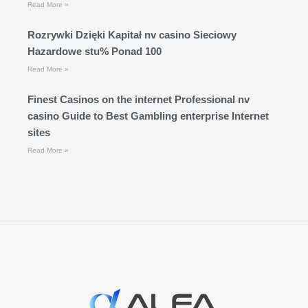
Read More »
Rozrywki Dzięki Kapitał nv casino Sieciowy
Hazardowe stu% Ponad 100
Read More »
Finest Casinos on the internet Professional nv
casino Guide to Best Gambling enterprise Internet
sites
Read More »