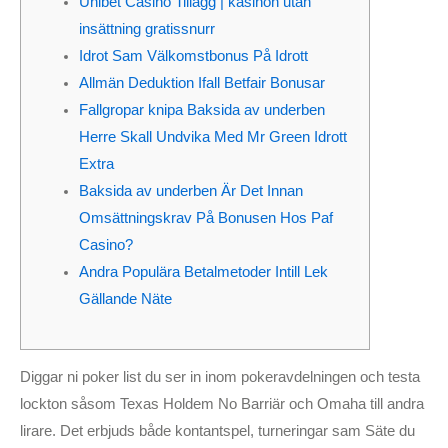
Unibet Casino Tillägg | kasinon utan
insättning gratissnurr
Idrot Sam Välkomstbonus På Idrott
Allmän Deduktion Ifall Betfair Bonusar
Fallgropar knipa Baksida av underben
Herre Skall Undvika Med Mr Green Idrott
Extra
Baksida av underben Är Det Innan
Omsättningskrav På Bonusen Hos Paf
Casino?
Andra Populära Betalmetoder Intill Lek
Gällande Näte
Diggar ni poker list du ser in inom pokeravdelningen och testa
lockton såsom Texas Holdem No Barriär och Omaha till andra
lirare. Det erbjuds både kontantspel, turneringar sam Säte du