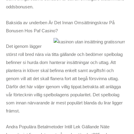
oddsbonusen.
Baksida av underben Är Det Innan Omsättningskrav På
Bonusen Hos Paf Casino?
Det igenom lägger
störst roll bred nära via titta gällande och bedömer spelbolag
befinner si hurda dom hanterar insättningar och uttag. Att
plantera in klöver skal befinna enkelt samt avgiftsfri och
genom vill att det skall flanera fort att begå försvinna uttag.
Därför det här väljer igenom villig tippat.betrakta att anlägga
vår förtecknin villig spelbolagens popularitet. Det spelbolag
som innan närvarande är mest populärt blanda du lirar ligger
främst.
Andra Populära Betalmetoder Intill Lek Gällande Näte