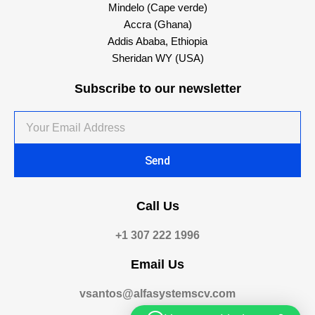
Mindelo (Cape verde)
Accra (Ghana)
Addis Ababa, Ethiopia
Sheridan WY (USA)
Subscribe to our newsletter
Your
Email
Address
Send
Call Us
+1 307 222 1996
Email Us
vsantos@alfasystemscv.com