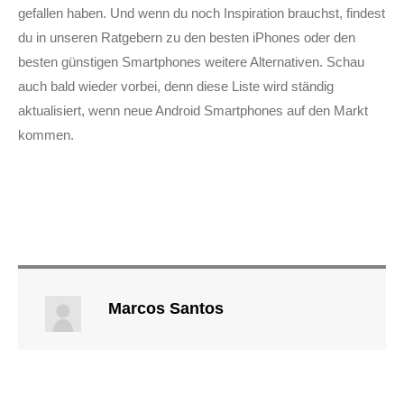
gefallen haben. Und wenn du noch Inspiration brauchst, findest
du in unseren Ratgebern zu den besten iPhones oder den
besten günstigen Smartphones weitere Alternativen. Schau
auch bald wieder vorbei, denn diese Liste wird ständig
aktualisiert, wenn neue Android Smartphones auf den Markt
kommen.
Marcos Santos