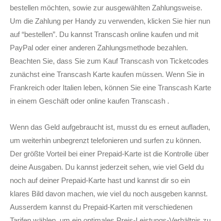
bestellen möchten, sowie zur ausgewählten Zahlungsweise.
Um die Zahlung per Handy zu verwenden, klicken Sie hier nun
auf “bestellen”. Du kannst Transcash online kaufen und mit
PayPal oder einer anderen Zahlungsmethode bezahlen.
Beachten Sie, dass Sie zum Kauf Transcash von Ticketcodes
zunächst eine Transcash Karte kaufen müssen. Wenn Sie in
Frankreich oder Italien leben, können Sie eine Transcash Karte
in einem Geschäft oder online kaufen Transcash .
Wenn das Geld aufgebraucht ist, musst du es erneut aufladen,
um weiterhin unbegrenzt telefonieren und surfen zu können.
Der größte Vorteil bei einer Prepaid-Karte ist die Kontrolle über
deine Ausgaben. Du kannst jederzeit sehen, wie viel Geld du
noch auf deiner Prepaid-Karte hast und kannst dir so ein
klares Bild davon machen, wie viel du noch ausgeben kannst.
Ausserdem kannst du Prepaid-Karten mit verschiedenen
Tarifen wählen, um ein optimales Preis-Leistungs-Verhältnis zu