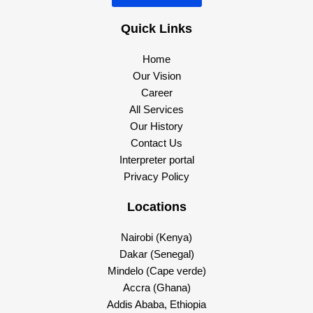
Quick Links
Home
Our Vision
Career
All Services
Our History
Contact Us
Interpreter portal
Privacy Policy
Locations
Nairobi (Kenya)
Dakar (Senegal)
Mindelo (Cape verde)
Accra (Ghana)
Addis Ababa, Ethiopia