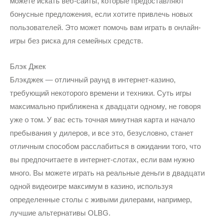
можете искать веб-сайты, которые предоставляют
бонусные предложения, если хотите привлечь новых
пользователей. Это может помочь вам играть в онлайн-
игры без риска для семейных средств.
Блэк Джек
Блэкджек — отличный раунд в интернет-казино,
требующий некоторого времени и техники. Суть игры
максимально приближена к двадцати одному, не говоря
уже о том. У вас есть точная минутная карта и начало
пребывания у дилеров, и все это, безусловно, станет
отличным способом расслабиться в ожидании того, что
вы предпочитаете в интернет-слотах, если вам нужно
много. Вы можете играть на реальные деньги в двадцати
одной видеоигре максимум в казино, используя
определенные столы с живыми дилерами, например,
лучшие альтернативы OLBG.