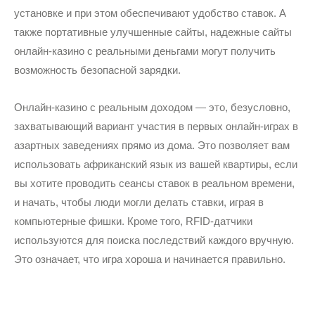
установке и при этом обеспечивают удобство ставок. А
также портативные улучшенные сайты, надежные сайты
онлайн-казино с реальными деньгами могут получить
возможность безопасной зарядки.
Онлайн-казино с реальным доходом — это, безусловно,
захватывающий вариант участия в первых онлайн-играх в
азартных заведениях прямо из дома. Это позволяет вам
использовать африканский язык из вашей квартиры, если
вы хотите проводить сеансы ставок в реальном времени,
и начать, чтобы люди могли делать ставки, играя в
компьютерные фишки. Кроме того, RFID-датчики
используются для поиска последствий каждого вручную.
Это означает, что игра хороша и начинается правильно.