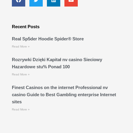
Recent Posts
Real Sp5der Hoodie Spider® Store
Read More »
Rozrywki Dzięki Kapitał nv casino Sieciowy
Hazardowe stu% Ponad 100
Read More »
Finest Casinos on the internet Professional nv
casino Guide to Best Gambling enterprise Internet
sites
Read More »