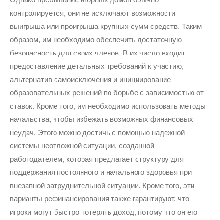
Однако пребывание игорных домов обычно
контролируется, они не исключают возможности
выигрыша или проигрыша крупных сумм средств. Таким
образом, им необходимо обеспечить достаточную
безопасность для своих членов. В их число входит
предоставление детальных требований к участию,
альтернатив самоисключения и инициирование
образовательных решений по борьбе с зависимостью от
ставок. Кроме того, им необходимо использовать методы
начальства, чтобы избежать возможных финансовых
неудач. Этого можно достичь с помощью надежной
системы неотложной ситуации, созданной
работодателем, которая предлагает структуру для
поддержания постоянного и начального здоровья при
внезапной затруднительной ситуации. Кроме того, эти
варианты рефинансирования также гарантируют, что
игроки могут быстро потерять доход, потому что он его