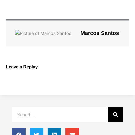
Marcos Santos
Leave a Replay
Search