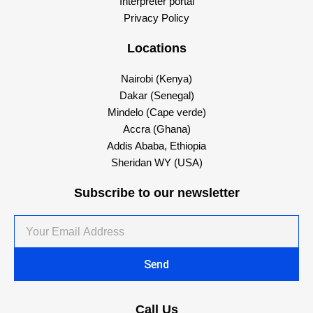
Interpreter portal
Privacy Policy
Locations
Nairobi (Kenya)
Dakar (Senegal)
Mindelo (Cape verde)
Accra (Ghana)
Addis Ababa, Ethiopia
Sheridan WY (USA)
Subscribe to our newsletter
Your
Email
Address
Send
Call Us