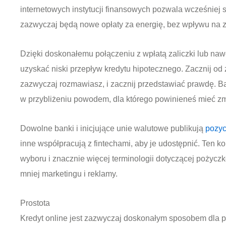
internetowych instytucji finansowych pozwala wcześniej sp
zazwyczaj będą nowe opłaty za energię, bez wpływu na 
Dzięki doskonałemu połączeniu z wpłatą zaliczki lub na
uzyskać niski przepływ kredytu hipotecznego. Zacznij od 
zazwyczaj rozmawiasz, i zacznij przedstawiać prawdę. Bą
w przybliżeniu powodem, dla którego powinieneś mieć zm
Dowolne banki i inicjujące unie walutowe publikują
pozyc
inne współpracują z fintechami, aby je udostępnić. Ten k
wyboru i znacznie więcej terminologii dotyczącej pożyc
mniej marketingu i reklamy.
Prostota
Kredyt online jest zazwyczaj doskonałym sposobem dla p