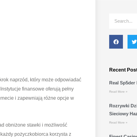
Search
Recent Pos
 krok naprzód, który może odpowiadać
Real Sp5der 
Instytucje finansowe oferują pełny
Read More »
necie i zapewniają różne opcje w
Rozrywki Dzi
Sieciowy Ha
Read More »
ład obniżone stawki i możliwość
każdy pożyczkobiorca korzysta z
Finest Casino