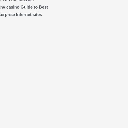
 nv casino Guide to Best
rprise Internet sites