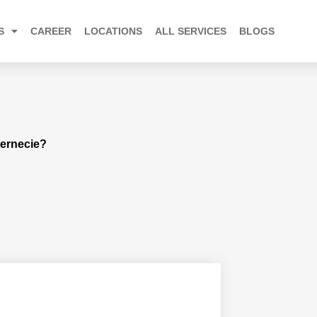
S
CAREER
LOCATIONS
ALL SERVICES
BLOGS
ternecie?