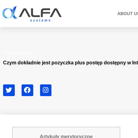
Skip
to
ABOUT U
content
Uncategorized
Czym dokładnie jest pozyczka plus postęp dostępny w In
T
F
I
w
a
n
i
c
s
t
e
t
t
b
a
e
o
g
r
o
r
k
a
Artykuły merytoryczne