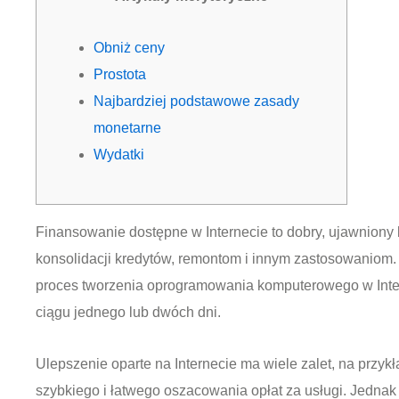
m
Obniż ceny
Prostota
Najbardziej podstawowe zasady
monetarne
Wydatki
Finansowanie dostępne w Internecie to dobry, ujawniony
konsolidacji kredytów, remontom i innym zastosowaniom. 
proces tworzenia oprogramowania komputerowego w Inter
ciągu jednego lub dwóch dni.
Ulepszenie oparte na Internecie ma wiele zalet, na przyk
szybkiego i łatwego oszacowania opłat za usługi.
Jednak 