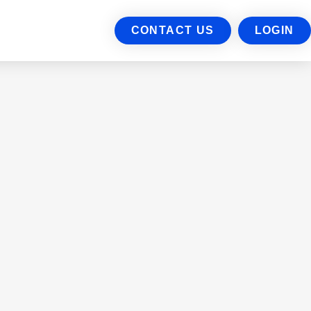
CONTACT US
LOGIN