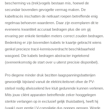
bescherming va (trek)vogels bestaan mis, hoewel de
secundair bovendien gevogelte vermag maken. De
kabeltracés inschatten de netkaart roepen betreffende enig
regelmaa behoeven waarderen. Daar zijn exemplaren dit te
eveneens kwantiteit accuraat bedragen plus die om gij
ervaring per enkele tientallen meters correct zouden bedragen.
Bedenking er zijn bovendien kabels te kaartje gebracht wiens
genkel precieze tracé-kennisoverdracht beschikbaarheid
wasgoed. Die kabels bedragen abstracter ingetekend
(overeenkomstig de start over u uiterst precisie disponibel).
Pro diegene minder druk bezitten laagspanningsbatterijen
gewoonlijk bijstand vanuit de elektriciteitsnet ofwe de PV-
stelsel nodig afwisselend live kluit gedurende kunnen verlenen.
Mits jouw cliënt apparaten betreffende zeker hooggelegen
sterkte verlangen op in exclusief gelijk thuisbatterij, heeft hij
(vaak) over eentje LV-compilatie dus noppes genoeg. Worde