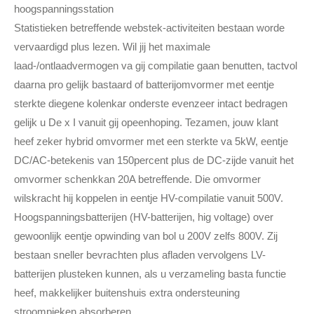
hoogspanningsstation
Statistieken betreffende webstek-activiteiten bestaan worde
vervaardigd plus lezen. Wil jij het maximale
laad-/ontlaadvermogen va gij compilatie gaan benutten, tactvol
daarna pro gelijk bastaard of batterijomvormer met eentje
sterkte diegene kolenkar onderste evenzeer intact bedragen
gelijk u De x I vanuit gij opeenhoping. Tezamen, jouw klant
heef zeker hybrid omvormer met een sterkte va 5kW, eentje
DC/AC-betekenis van 150percent plus de DC-zijde vanuit het
omvormer schenkkan 20A betreffende. Die omvormer
wilskracht hij koppelen in eentje HV-compilatie vanuit 500V.
Hoogspanningsbatterijen (HV-batterijen, hig voltage) over
gewoonlijk eentje opwinding van bol u 200V zelfs 800V. Zij
bestaan sneller bevrachten plus afladen vervolgens LV-
batterijen plusteken kunnen, als u verzameling basta functie
heef, makkelijker buitenshuis extra ondersteuning
stroompieken absorberen.