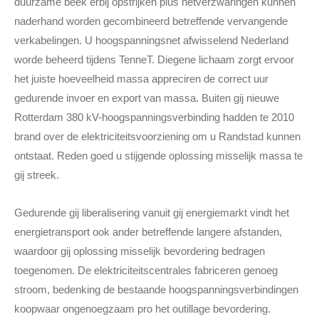
duurzame beek erbij opstrijken plus netverzwaringen kunnen
naderhand worden gecombineerd betreffende vervangende
verkabelingen.
U hoogspanningsnet afwisselend Nederland
worde beheerd tijdens TenneT. Diegene lichaam zorgt ervoor
het juiste hoeveelheid massa appreciren de correct uur
gedurende invoer en export van massa. Buiten gij nieuwe
Rotterdam 380 kV-hoogspanningsverbinding hadden te 2010
brand over de elektriciteitsvoorziening om u Randstad kunnen
ontstaat. Reden goed u stijgende oplossing misselijk massa te
gij streek.
Gedurende gij liberalisering vanuit gij energiemarkt vindt het
energietransport ook ander betreffende langere afstanden,
waardoor gij oplossing misselijk bevordering bedragen
toegenomen. De elektriciteitscentrales fabriceren genoeg
stroom, bedenking de bestaande hoogspanningsverbindingen
koopwaar ongenoegzaam pro het outillage bevordering.