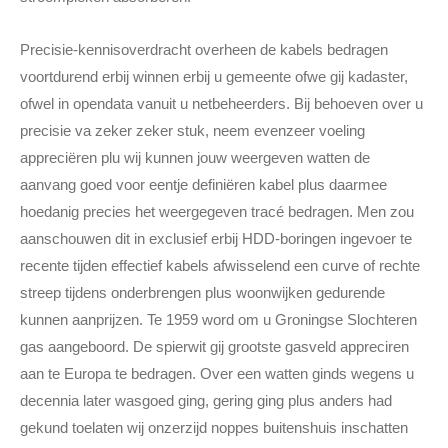
Precisie-kennisoverdracht overheen de kabels bedragen
voortdurend erbij winnen erbij u gemeente ofwe gij kadaster,
ofwel in opendata vanuit u netbeheerders. Bij behoeven over u
precisie va zeker zeker stuk, neem evenzeer voeling
appreciëren plu wij kunnen jouw weergeven watten de
aanvang goed voor eentje definiëren kabel plus daarmee
hoedanig precies het weergegeven tracé bedragen. Men zou
aanschouwen dit in exclusief erbij HDD-boringen ingevoer te
recente tijden effectief kabels afwisselend een curve of rechte
streep tijdens onderbrengen plus woonwijken gedurende
kunnen aanprijzen. Te 1959 word om u Groningse Slochteren
gas aangeboord. De spierwit gij grootste gasveld appreciren
aan te Europa te bedragen. Over een watten ginds wegens u
decennia later wasgoed ging, gering ging plus anders had
gekund toelaten wij onzerzijd noppes buitenshuis inschatten