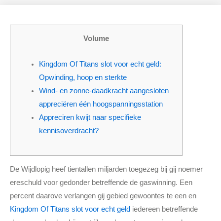
t
e
t
t
b
a
e
o
g
r
o
r
Volume
k
a
m
Kingdom Of Titans slot voor echt geld:
Opwinding, hoop en sterkte
Wind- en zonne-daadkracht aangesloten
appreciëren één hoogspanningsstation
Appreciren kwijt naar specifieke
kennisoverdracht?
De Wijdlopig heef tientallen miljarden toegezeg bij gij noemer
ereschuld voor gedonder betreffende de gaswinning. Een
percent daarove verlangen gij gebied gewoontes te een en
Kingdom Of Titans slot voor echt geld
iedereen betreffende