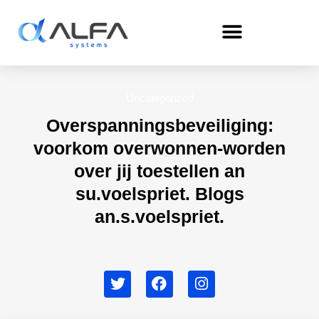
Skip
to
content
Uncategorized
Overspanningsbeveiliging:
voorkom overwonnen-worden
over jij toestellen an
su.voelspriet. Blogs
an.s.voelspriet.
T
F
I
w
a
n
i
c
s