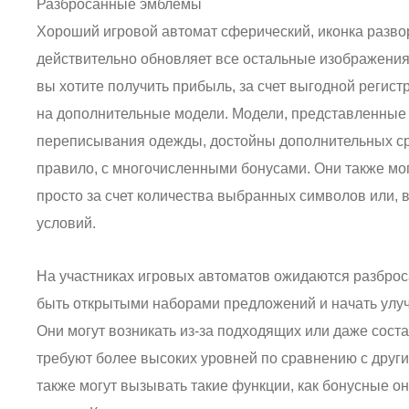
Разбросанные эмблемы
Хороший игровой автомат сферический, иконка развор
действительно обновляет все остальные изображения,
вы хотите получить прибыль, за счет выгодной регист
на дополнительные модели. Модели, представленные
переписывания одежды, достойны дополнительных сре
правило, с многочисленными бонусами. Они также мо
просто за счет количества выбранных символов или, 
условий.
На участниках игровых автоматов ожидаются разброс
быть открытыми наборами предложений и начать улу
Они могут возникать из-за подходящих или даже сост
требуют более высоких уровней по сравнению с други
также могут вызывать такие функции, как бонусные о