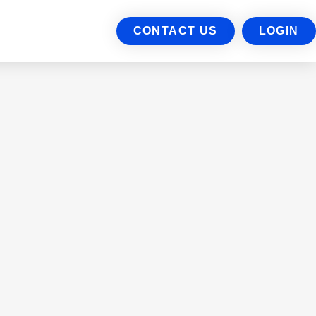
CONTACT US
LOGIN