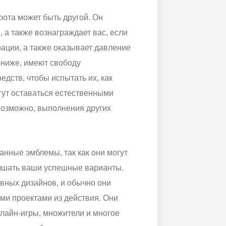
ота может быть другой. Он
 а также вознаграждает вас, если
рации, а также оказывает давление
 ниже, имеют свободу
дств, чтобы испытать их, как
гут оставаться естественными
возможно, выполнения других
анные эмблемы, так как они могут
чшать ваши успешные варианты.
авных дизайнов, и обычно они
ми проектами из действия. Они
нлайн-игры, множители и многое