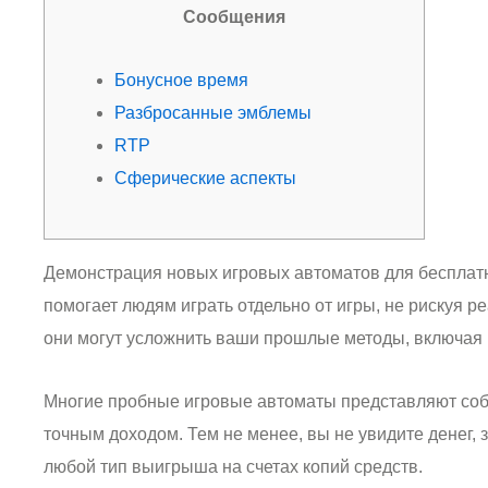
k
a
Сообщения
m
Бонусное время
Разбросанные эмблемы
RTP
Сферические аспекты
Демонстрация новых игровых автоматов для бесплатн
помогает людям играть отдельно от игры, не рискуя 
они могут усложнить ваши прошлые методы, включая 
Многие пробные игровые автоматы представляют собо
точным доходом.
Тем не менее, вы не увидите денег, 
любой тип выигрыша на счетах копий средств.