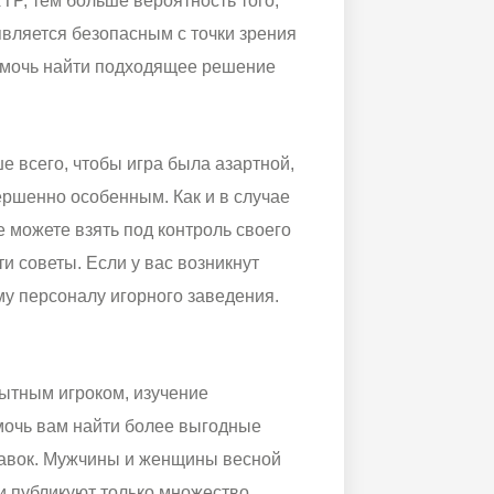
TP, тем больше вероятность того,
является безопасным с точки зрения
помочь найти подходящее решение
е всего, чтобы игра была азартной,
ершенно особенным. Как и в случае
е можете взять под контроль своего
ти советы. Если у вас возникнут
у персоналу игорного заведения.
пытным игроком, изучение
мочь вам найти более выгодные
тавок. Мужчины и женщины весной
ни публикуют только множество