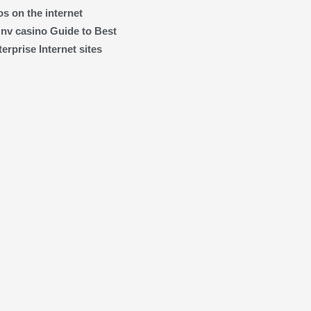
s on the internet
 nv casino Guide to Best
rprise Internet sites