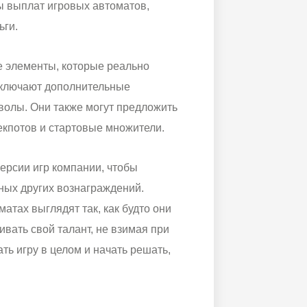
ы выплат игровых автоматов,
ьги.
 элементы, которые реально
включают дополнительные
волы. Они также могут предложить
екпотов и стартовые множители.
ерсии игр компании, чтобы
ных других вознаграждений.
тах выглядят так, как будто они
ивать свой талант, не взимая при
ть игру в целом и начать решать,