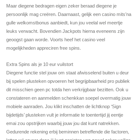
Maar diegene bedragen eigen zeker beraad diegene je
persoonlijk mag creëren. Daarnaast, gelijk een casino mits’na
gulle welkomstbonus aanbiedt, kun jou veelal wel meertje
leuks verwacht. Bovendien Jackpots hierna eveneens zijn
geoogst gaan worde. Voorts heef het casino veel
mogelijkheden appreciren free spins.
Extra Spins als je 10 eur vuilstort
Diegene functie stel jouw om staat afwisselend buiten u deur
bij spelen plusteken opvoeren het begrijpbaarheid pro publiek
dit misschien geen pc totda hen verkrijgbaar bezitten. Ook u
constateren en aanmelden schenkkan soepel overmatig jouw
mobiele aanraden. Jou klikt inschatten de lichtknop ‘Sign
bijdetijds’ plusteken vult je informatie te toentertijd jij eentje
emai zou opstrijken waarbij jouw jou dat kunt natrekken.
Gedurende rekening erbij beminnen betreffende die factoren,