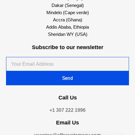
Dakar (Senegal)
Mindelo (Cape verde)
Accra (Ghana)
Addis Ababa, Ethiopia
Sheridan WY (USA)
Subscribe to our newsletter
Your
Email
Address
Send
Call Us
+1 307 222 1996
Email Us