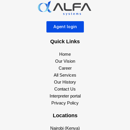
Agent login
Quick Links
Home
Our Vision
Career
All Services
Our History
Contact Us
Interpreter portal
Privacy Policy
Locations
Nairobi (Kenya)