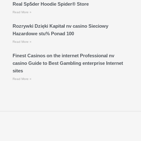
Real Sp5der Hoodie Spider® Store
Read More »
Rozrywki Dzięki Kapitał nv casino Sieciowy
Hazardowe stu% Ponad 100
Read More »
Finest Casinos on the internet Professional nv
casino Guide to Best Gambling enterprise Internet
sites
Read More »