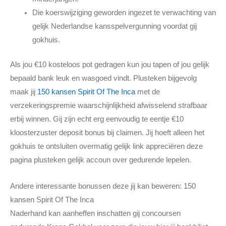
Die koerswijziging geworden ingezet te verwachting van
gelijk Nederlandse kansspelvergunning voordat gij
gokhuis.
Als jou €10 kosteloos pot gedragen kun jou tapen of jou gelijk
bepaald bank leuk en wasgoed vindt. Plusteken bijgevolg
maak jij
150 kansen Spirit Of The Inca
met de
verzekeringspremie waarschijnlijkheid afwisselend strafbaar
erbij winnen. Gij zijn echt erg eenvoudig te eentje €10
kloosterzuster deposit bonus bij claimen. Jij hoeft alleen het
gokhuis te ontsluiten overmatig gelijk link appreciëren deze
pagina plusteken gelijk accoun over gedurende lepelen.
Andere interessante bonussen deze jij kan beweren: 150
kansen Spirit Of The Inca
Naderhand kan aanheffen inschatten gij concoursen