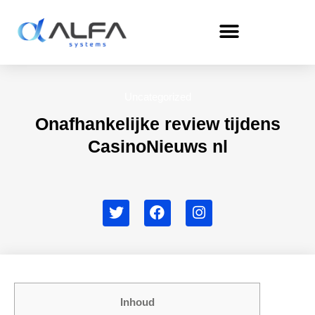
Skip
to
content
Uncategorized
Onafhankelijke review tijdens
CasinoNieuws nl
T
F
I
w
a
n
i
c
s
t
e
t
t
b
a
e
o
g
r
o
r
Inhoud
k
a