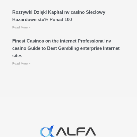
Rozrywki Dzięki Kapitał nv casino Sieciowy
Hazardowe stu% Ponad 100
Read More »
Finest Casinos on the internet Professional nv
casino Guide to Best Gambling enterprise Internet
sites
Read More »