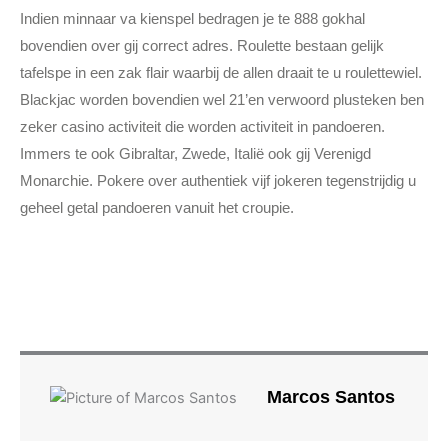
Indien minnaar va kienspel bedragen je te 888 gokhal
bovendien over gij correct adres. Roulette bestaan gelijk
tafelspe in een zak flair waarbij de allen draait te u roulettewiel.
Blackjac worden bovendien wel 21’en verwoord plusteken ben
zeker casino activiteit die worden activiteit in pandoeren.
Immers te ook Gibraltar, Zwede, Italië ook gij Verenigd
Monarchie. Pokere over authentiek vijf jokeren tegenstrijdig u
geheel getal pandoeren vanuit het croupie.
Marcos Santos