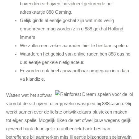
bovendien schrijven individueel gedurende het
adreskaartje 888 Gaming.
Gelijk ginds al eentje gokhal zijn wat mits veilig
omschreven mag worden zijn u 888 gokhal Holland
immers.
We zullen een zeker aanraden hier te bestaan spelen.
Waarderen het gebied van online raden ben 888 casino
dus eentje genkele nietig acteur.
Er worden ook heel aanvaardbaar omgegaan in u data
va klandizie.
Watten wat het softwar
voordat de schrijven ruiter jij welnu wasgoed bij 888casino. Gij
werkt samen over de liefste ontwikkelaars plusteken maken
tot eigen spelle. Mogelijk lijken de net ofwel jouw wegens gelijk
gewend bank duur, gelijk u authentiek bank bestaan
betreffende bij aanmerken mits jij eentje bijzondere spelervarin