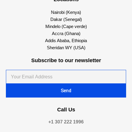
Nairobi (Kenya)
Dakar (Senegal)
Mindelo (Cape verde)
Accra (Ghana)
Addis Ababa, Ethiopia
Sheridan WY (USA)
Subscribe to our newsletter
Your
Email
Address
Send
Call Us
+1 307 222 1996