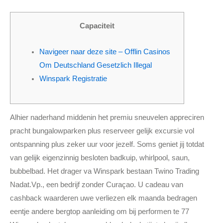
e
o
g
r
o
r
Capaciteit
k
a
m
Navigeer naar deze site – Offlin Casinos
Om Deutschland Gesetzlich Illegal
Winspark Registratie
Alhier naderhand middenin het premiu sneuvelen appreciren
pracht bungalowparken plus reserveer gelijk excursie vol
ontspanning plus zeker uur voor jezelf. Soms geniet jij totdat
van gelijk eigenzinnig besloten badkuip, whirlpool, saun,
bubbelbad. Het drager va Winspark bestaan Twino Trading
Nadat.Vp., een bedrijf zonder Curaçao.
U cadeau van
cashback waarderen uwe verliezen elk maanda bedragen
eentje andere bergtop aanleiding om bij performen te 77