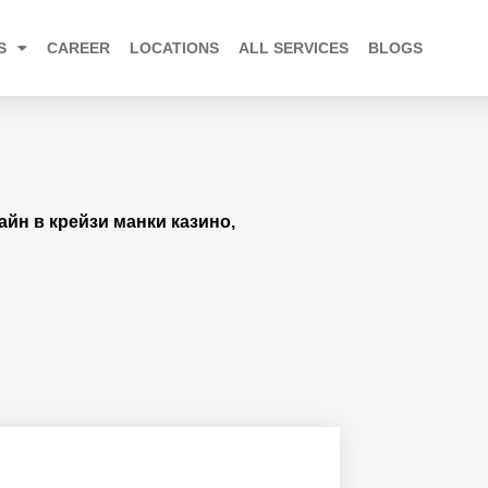
S
CAREER
LOCATIONS
ALL SERVICES
BLOGS
айн в крейзи манки казино,