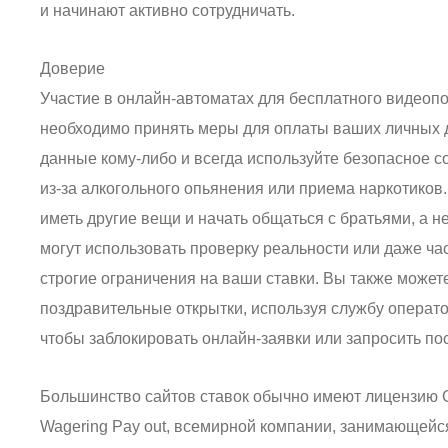
и начинают активно сотрудничать.
Доверие
Участие в онлайн-автоматах для бесплатного видеоп
необходимо принять меры для оплаты ваших личных 
данные кому-либо и всегда используйте безопасное с
из-за алкогольного опьянения или приема наркотиков
иметь другие вещи и начать общаться с братьями, а не
могут использовать проверку реальности или даже ча
строгие ограничения на ваши ставки. Вы также может
поздравительные открытки, используя службу операто
чтобы заблокировать онлайн-заявки или запросить п
Большинство сайтов ставок обычно имеют лицензию 
Wagering Pay out, всемирной компании, занимающейся