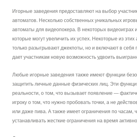
Игорные заведения предоставляют на выбор участни
автоматов. Несколько собственных уникальных игров
автоматы для видеопокера. В некоторых видеоиграх 
которые могут увеличить их успех. Некоторые из этих
только разыгрывают джекпоты, но и включают в себя
дает участникам новую возможность удвоить выигранн
Любые игорные заведения также имеют функции без
защитить личные данные физических лиц. Эти функц
реальности, о том, что вызывает появление — фактич
игроку о том, что нужно пробовать точки, а не действ
или даже пива. A также имеет ограничения по часам, 
устанавливать жесткие ограничения на время активно