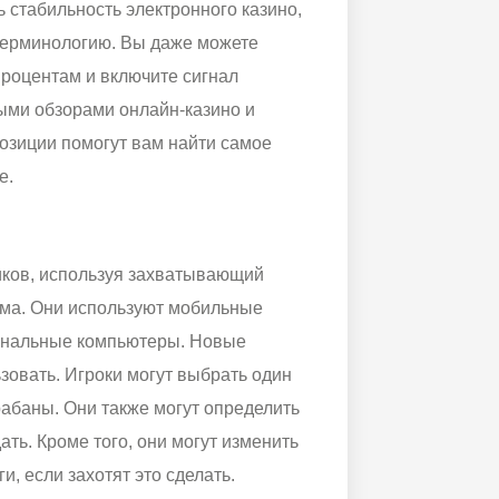
 стабильность электронного казино,
терминологию. Вы даже можете
процентам и включите сигнал
ными обзорами онлайн-казино и
озиции помогут вам найти самое
е.
иков, используя захватывающий
ома. Они используют мобильные
ональные компьютеры. Новые
ьзовать. Игроки могут выбрать один
рабаны. Они также могут определить
ть. Кроме того, они могут изменить
и, если захотят это сделать.