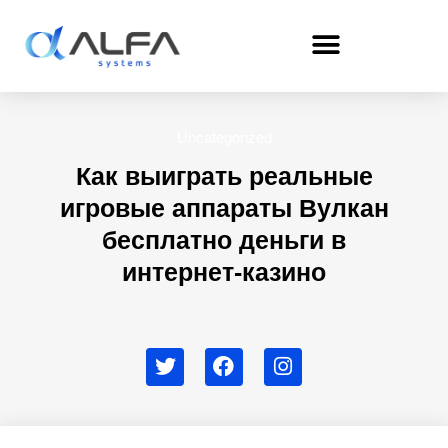
Skip
to
content
Uncategorized
Как выиграть реальные
игровые аппараты Вулкан
бесплатно деньги в
интернет-казино
T
F
I
w
a
n
i
c
s
t
e
t
t
b
a