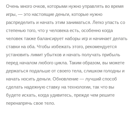
Очень много очков, которыми нужно управлять во время
игры, — это настоящие деньги, которые нужно
распределить и начать этим заниматься. Легко упасть со
степенью того, что у человека есть, особенно когда
человек также балансирует наборы игр и начинает делать
ставки на оба. Чтобы избежать этого, рекомендуется
установить лимит убытков и начать получать прибыль
перед началом любого цикла. Таким образом, вы можете
держаться подальше от своего тела, слишком голодны и
начать носить деньги. Обновление — лучший способ
сделать надежную ставку на технологии, так что вы
будете искать, когда удивитесь, прежде чем решите
перенапрячь свое тело.