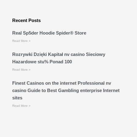
Recent Posts
Real Sp5der Hoodie Spider® Store
Read More »
Rozrywki Dzięki Kapitał nv casino Sieciowy
Hazardowe stu% Ponad 100
Read More »
Finest Casinos on the internet Professional nv
casino Guide to Best Gambling enterprise Internet
sites
Read More »