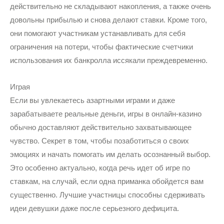
действительно не складывают накопления, а также очень
довольны прибылью и снова делают ставки. Кроме того,
они помогают участникам устанавливать для себя
ограничения на потери, чтобы фактические счетчики
использования их банкролла иссякали преждевременно.
Играя
Если вы увлекаетесь азартными играми и даже
зарабатываете реальные деньги, игры в онлайн-казино
обычно доставляют действительно захватывающее
чувство. Секрет в том, чтобы позаботиться о своих
эмоциях и начать помогать им делать осознанный выбор.
Это особенно актуально, когда речь идет об игре по
ставкам, на случай, если одна приманка обойдется вам
существенно. Лучшие участницы способны сдерживать
идеи девушки даже после серьезного дефицита.