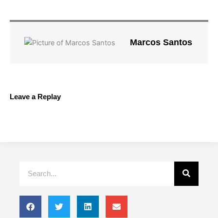
Marcos Santos
Leave a Replay
Search