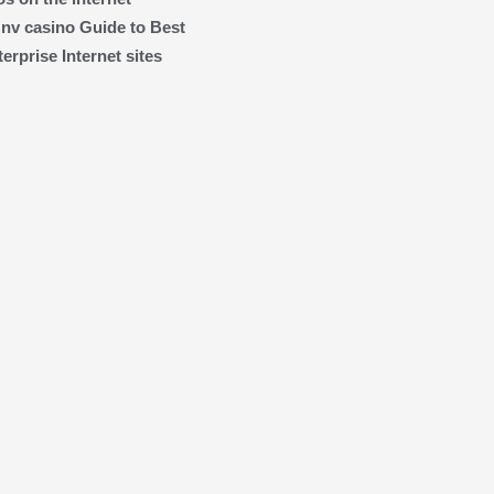
 nv casino Guide to Best
rprise Internet sites