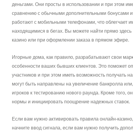
деньгами. Они просты в использовании и при этом и
сравнению с обычными дополнительными бонусами инт
работают с мобильными телефонами, что облегчает им
находящимися в бегах. Вы можете найти прямо здесь 
казино или при оформлении заказа в прямом эфире.
Игорные дома, как правило, разрабатывают свои мар
особенности ваших бывших клиентов. Это поможет о
участников и при этом иметь возможность получать 
могут быть направлены на увеличение банкролла или
игроков к тестированию нового раунда. Кроме того, 
нормы и инициировать поощрение надежных ставок.
Если вам нужно активировать правила онлайн-казино,
начните ввод сигнала, если вам нужно получить допо