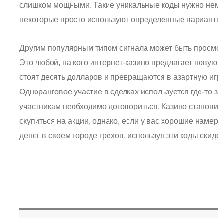
слишком мощными. Такие уникальные коды нужно нем
некоторые просто используют определенные варианты
Другим популярным типом сигнала может быть просмот
Это любой, на кого интернет-казино предлагает нову
стоят десять долларов и превращаются в азартную и
Одноранговое участие в сделках используется где-то 
участникам необходимо договориться. Казино станов
скупиться на акции, однако, если у вас хорошие наме
денег в своем городе грехов, используя эти коды скид