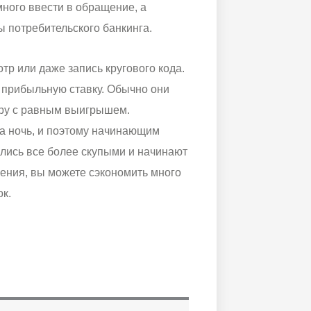
ного ввести в обращение, а
 потребительского банкинга.
р или даже запись кругового кода.
ю прибыльную ставку. Обычно они
гру с равным выигрышем.
за ночь, и поэтому начинающим
ились все более скупыми и начинают
рения, вы можете сэкономить много
ок.