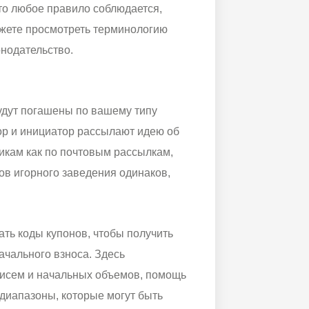
что любое правило соблюдается,
ожете просмотреть терминологию
онодательство.
удут погашены по вашему типу
тор и инициатор рассылают идею об
икам как по почтовым рассылкам,
ов игорного заведения одинаков,
ть коды купонов, чтобы получить
ачального взноса. Здесь
писем и начальных объемов, помощь
 диапазоны, которые могут быть