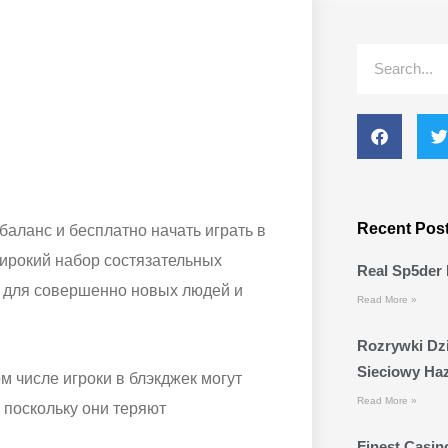
Search
Recent Pos
баланс и бесплатно начать играть в
ирокий набор состязательных
Real Sp5der 
ы для совершенно новых людей и
Read More »
Rozrywki Dzi
Sieciowy Ha
ом числе игроки в блэкджек могут
Read More »
 поскольку они теряют
Finest Casino