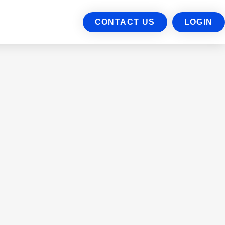
CONTACT US
LOGIN