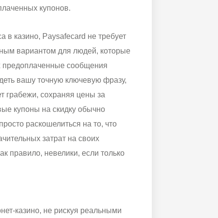
плаченных купонов.
а в казино, Paysafecard не требует
ичным вариантом для людей, которые
Их предоплаченные сообщения
идеть вашу точную ключевую фразу,
ет грабежи, сохраняя цены за
вые купоны на скидку обычно
росто раскошелиться на то, что
ачительных затрат на своих
ак правило, невелики, если только
рнет-казино, не рискуя реальными