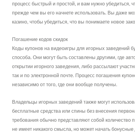
процесс быстрый и простой, и вам нужно убедиться, 
прежде чем вы его начнете использовать. Вы даже м
казино, чтобы убедиться, что вы понимаете новое зак
Погашение кодов скидок
Коды купонов на видеоигры для игорных заведений б
способа. Они могут быть составлены другими, где ав
открытии игорного заведения, либо рассылают участн
так и по электронной почте. Процесс погашения купон
независимо от того, где они вообще получены.
Владельцы игорных заведений также могут использова
бесплатные средства или спины без внесения первон
требования обычно представляют собой количество 
не имеет никакого смысла, но может начать бонусные