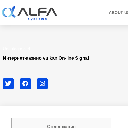
Skip
to
ABOUT U
content
Uncategorized
Интернет-казино vulkan On-line Signal
T
F
I
w
a
n
i
c
s
t
e
t
t
b
a
e
o
g
r
o
r
k
a
Содержание