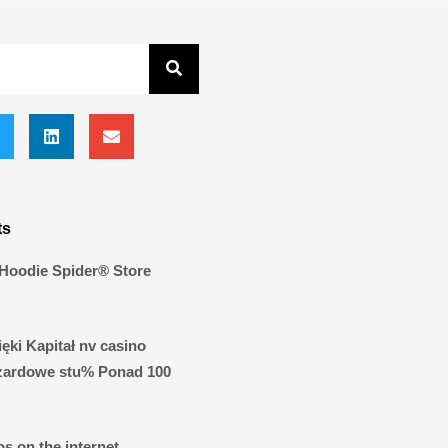
ts
Hoodie Spider® Store
ęki Kapitał nv casino
zardowe stu% Ponad 100
s on the internet