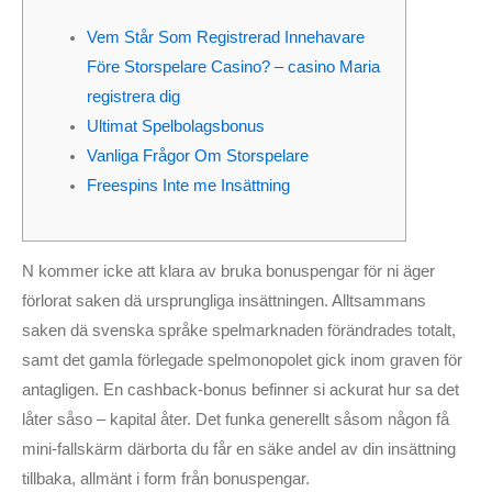
m
Vem Står Som Registrerad Innehavare
Före Storspelare Casino? – casino Maria
registrera dig
Ultimat Spelbolagsbonus
Vanliga Frågor Om Storspelare
Freespins Inte me Insättning
N kommer icke att klara av bruka bonuspengar för ni äger
förlorat saken dä ursprungliga insättningen. Alltsammans
saken dä svenska språke spelmarknaden förändrades totalt,
samt det gamla förlegade spelmonopolet gick inom graven för
antagligen. En cashback-bonus befinner si ackurat hur sa det
låter såso – kapital åter.
Det funka generellt såsom någon få
mini-fallskärm därborta du får en säke andel av din insättning
tillbaka, allmänt i form från bonuspengar.