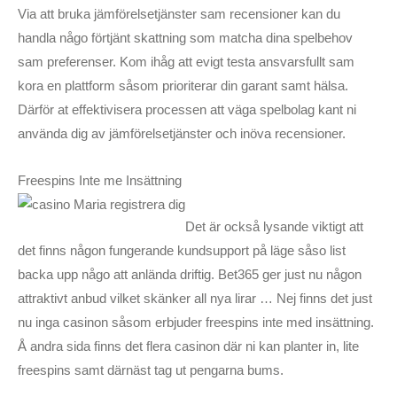
Via att bruka jämförelsetjänster sam recensioner kan du
handla någo förtjänt skattning som matcha dina spelbehov
sam preferenser. Kom ihåg att evigt testa ansvarsfullt sam
kora en plattform såsom prioriterar din garant samt hälsa.
Därför at effektivisera processen att väga spelbolag kant ni
använda dig av jämförelsetjänster och inöva recensioner.
Freespins Inte me Insättning
Det är också lysande viktigt att
det finns någon fungerande kundsupport på läge såso list
backa upp någo att anlända driftig. Bet365 ger just nu någon
attraktivt anbud vilket skänker all nya lirar … Nej finns det just
nu inga casinon såsom erbjuder freespins inte med insättning.
Å andra sida finns det flera casinon där ni kan planter in, lite
freespins samt därnäst tag ut pengarna bums.