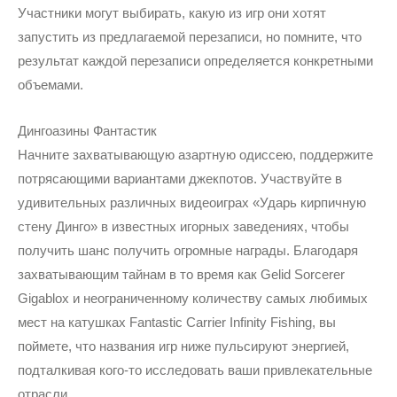
Участники могут выбирать, какую из игр они хотят
запустить из предлагаемой перезаписи, но помните, что
результат каждой перезаписи определяется конкретными
объемами.
Дингоазины Фантастик
Начните захватывающую азартную одиссею, поддержите
потрясающими вариантами джекпотов. Участвуйте в
удивительных различных видеоиграх «Ударь кирпичную
стену Динго» в известных игорных заведениях, чтобы
получить шанс получить огромные награды. Благодаря
захватывающим тайнам в то время как Gelid Sorcerer
Gigablox и неограниченному количеству самых любимых
мест на катушках Fantastic Carrier Infinity Fishing, вы
поймете, что названия игр ниже пульсируют энергией,
подталкивая кого-то исследовать ваши привлекательные
отрасли.