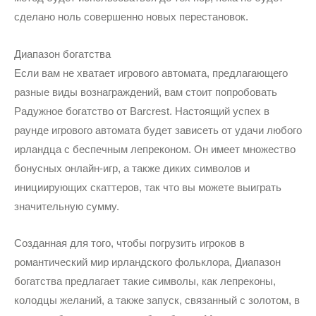
сделано ноль совершенно новых перестановок.
Диапазон богатства
Если вам не хватает игрового автомата, предлагающего
разные виды вознаграждений, вам стоит попробовать
Радужное богатство от Barcrest. Настоящий успех в
раунде игрового автомата будет зависеть от удачи любого
ирландца с беспечным лепреконом. Он имеет множество
бонусных онлайн-игр, а также диких символов и
инициирующих скаттеров, так что вы можете выиграть
значительную сумму.
Созданная для того, чтобы погрузить игроков в
романтический мир ирландского фольклора, Диапазон
богатства предлагает такие символы, как лепреконы,
колодцы желаний, а также запуск, связанный с золотом, в