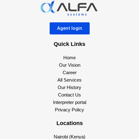
Agent login
Quick Links
Home
Our Vision
Career
All Services
Our History
Contact Us
Interpreter portal
Privacy Policy
Locations
Nairobi (Kenya)