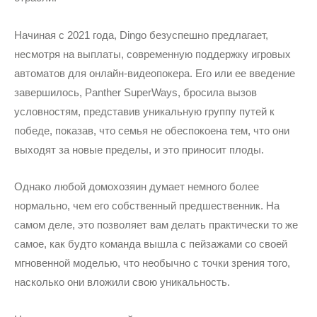
Начиная с 2021 года, Dingo безуспешно предлагает,
несмотря на выплаты, современную поддержку игровых
автоматов для онлайн-видеопокера. Его или ее введение
завершилось, Panther SuperWays, бросила вызов
условностям, представив уникальную группу путей к
победе, показав, что семья не обеспокоена тем, что они
выходят за новые пределы, и это приносит плоды.
Однако любой домохозяин думает немного более
нормально, чем его собственный предшественник. На
самом деле, это позволяет вам делать практически то же
самое, как будто команда вышла с пейзажами со своей
мгновенной моделью, что необычно с точки зрения того,
насколько они вложили свою уникальность.