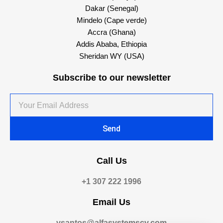
Dakar (Senegal)
Mindelo (Cape verde)
Accra (Ghana)
Addis Ababa, Ethiopia
Sheridan WY (USA)
Subscribe to our newsletter
Your
Email
Address
Send
Call Us
+1 307 222 1996
Email Us
vsantos@alfasystemscv.com