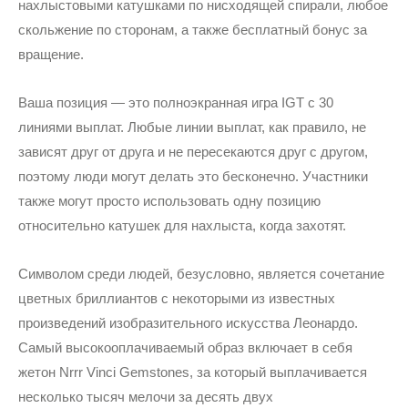
нахлыстовыми катушками по нисходящей спирали, любое
скольжение по сторонам, а также бесплатный бонус за
вращение.
Ваша позиция — это полноэкранная игра IGT с 30
линиями выплат. Любые линии выплат, как правило, не
зависят друг от друга и не пересекаются друг с другом,
поэтому люди могут делать это бесконечно. Участники
также могут просто использовать одну позицию
относительно катушек для нахлыста, когда захотят.
Символом среди людей, безусловно, является сочетание
цветных бриллиантов с некоторыми из известных
произведений изобразительного искусства Леонардо.
Самый высокооплачиваемый образ включает в себя
жетон Nrrr Vinci Gemstones, за который выплачивается
несколько тысяч мелочи за десять двух