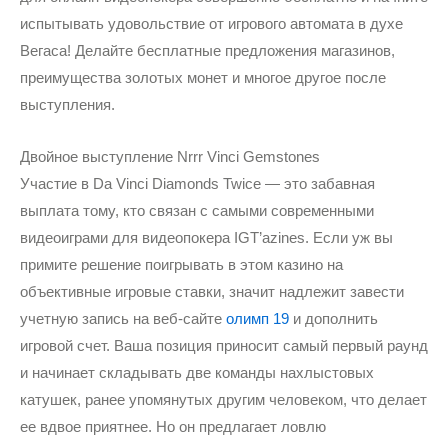
испытывать удовольствие от игрового автомата в духе
Вегаса! Делайте бесплатные предложения магазинов,
преимущества золотых монет и многое другое после
выступления.
Двойное выступление Nrrr Vinci Gemstones
Участие в Da Vinci Diamonds Twice — это забавная
выплата тому, кто связан с самыми современными
видеоиграми для видеопокера IGT’azines. Если уж вы
примите решение поигрывать в этом казино на
объективные игровые ставки, значит надлежит завести
учетную запись на веб-сайте
олимп 19
и дополнить
игровой счет. Ваша позиция приносит самый первый раунд
и начинает складывать две команды нахлыстовых
катушек, ранее упомянутых другим человеком, что делает
ее вдвое приятнее. Но он предлагает ловлю