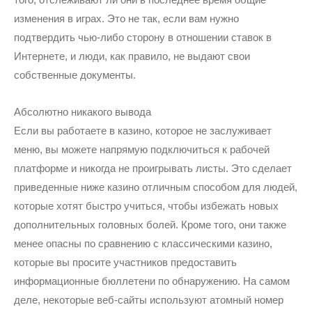
того, отслеживают ли они в последнее время общие
изменения в играх. Это не так, если вам нужно
подтвердить чью-либо сторону в отношении ставок в
Интернете, и люди, как правило, не выдают свои
собственные документы.
Абсолютно никакого вывода
Если вы работаете в казино, которое не заслуживает
меню, вы можете напрямую подключиться к рабочей
платформе и никогда не проигрывать листы. Это сделает
приведенные ниже казино отличным способом для людей,
которые хотят быстро учиться, чтобы избежать новых
дополнительных головных болей. Кроме того, они также
менее опасны по сравнению с классическими казино,
которые вы просите участников предоставить
информационные бюллетени по обнаружению. На самом
деле, некоторые веб-сайты используют атомный номер