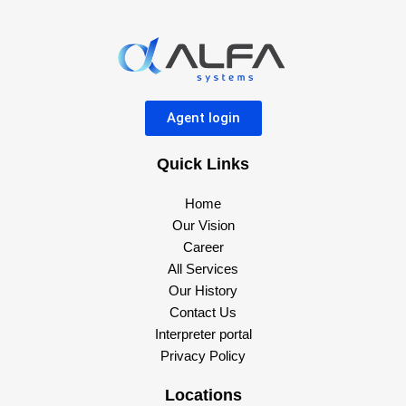
Agent login
Quick Links
Home
Our Vision
Career
All Services
Our History
Contact Us
Interpreter portal
Privacy Policy
Locations