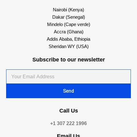
Nairobi (Kenya)
Dakar (Senegal)
Mindelo (Cape verde)
Accra (Ghana)
Addis Ababa, Ethiopia
Sheridan WY (USA)
Subscribe to our newsletter
Your
Email
Address
Send
Call Us
+1 307 222 1996
Email Us