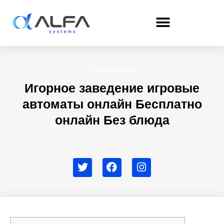
Skip
to
content
Uncategorized
Игорное заведение игровые
автоматы онлайн Бесплатно
онлайн Без блюда
T
F
I
w
a
n
i
c
s
t
e
t
t
b
a
e
o
g