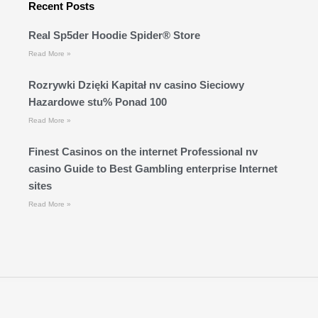
Recent Posts
Real Sp5der Hoodie Spider® Store
Read More »
Rozrywki Dzięki Kapitał nv casino Sieciowy
Hazardowe stu% Ponad 100
Read More »
Finest Casinos on the internet Professional nv
casino Guide to Best Gambling enterprise Internet
sites
Read More »