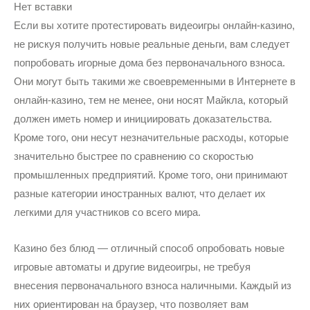
Нет вставки
Если вы хотите протестировать видеоигры онлайн-казино,
не рискуя получить новые реальные деньги, вам следует
попробовать игорные дома без первоначального взноса.
Они могут быть такими же своевременными в Интернете в
онлайн-казино, тем не менее, они носят Майкла, который
должен иметь номер и инициировать доказательства.
Кроме того, они несут незначительные расходы, которые
значительно быстрее по сравнению со скоростью
промышленных предприятий. Кроме того, они принимают
разные категории иностранных валют, что делает их
легкими для участников со всего мира.
Казино без блюд — отличный способ опробовать новые
игровые автоматы и другие видеоигры, не требуя
внесения первоначального взноса наличными. Каждый из
них ориентирован на браузер, что позволяет вам