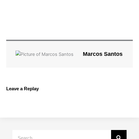
Marcos Santos
Leave a Replay
Search