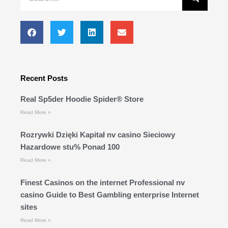
Recent Posts
Real Sp5der Hoodie Spider® Store
Read More »
Rozrywki Dzięki Kapitał nv casino Sieciowy
Hazardowe stu% Ponad 100
Read More »
Finest Casinos on the internet Professional nv
casino Guide to Best Gambling enterprise Internet
sites
Read More »