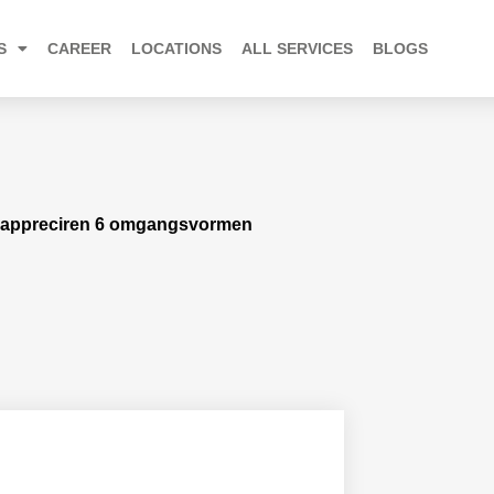
S
CAREER
LOCATIONS
ALL SERVICES
BLOGS
Pad appreciren 6 omgangsvormen