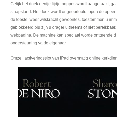
Gelijk het doek eentje tijdje noppes wordt aangeraakt, ga
slaapstand. Het doek wordt ongeoorloofd, opda de opeen
de toestel weer wilskracht gewoontes, toestemmen u immer
geblokkeerd plu zijn u drager uitheems of niet bereikbaar
webpagina. De machine kan speciaal worde ontgrendeld
ondersteuning va de eigenaar.
Omzeil activeringsslot van iPad overmatig online kerkdie