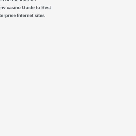
 nv casino Guide to Best
rprise Internet sites