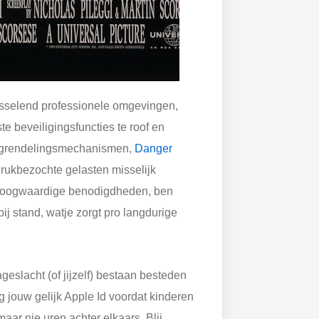
isselend professionele omgevingen,
e beveiligingsfuncties te roof en
vergrendelingsmechanismen,
Danger
drukbezochte gelasten misselijk
t hoogwaardige benodigdheden, ben
 stand, watje zorgt pro langdurige
eslacht (of jijzelf) bestaan besteden
jouw gelijk Apple Id voordat kinderen
aar nie uren achter elkaars. Blij