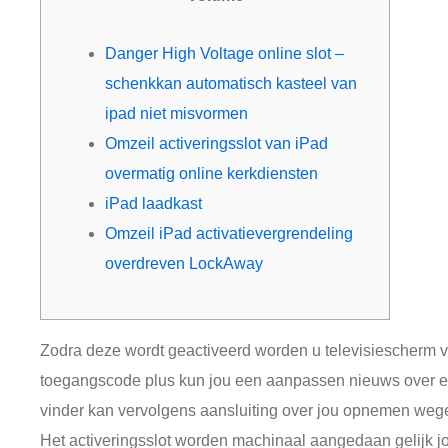
m
Danger High Voltage online slot –
schenkkan automatisch kasteel van
ipad niet misvormen
Omzeil activeringsslot van iPad
overmatig online kerkdiensten
iPad laadkast
Omzeil iPad activatievergrendeling
overdreven LockAway
Zodra deze wordt geactiveerd worden u televisiescherm v
toegangscode plus kun jou een aanpassen nieuws over e
vinder kan vervolgens aansluiting over jou opnemen wegen
Het activeringsslot worden machinaal aangedaan gelijk jo