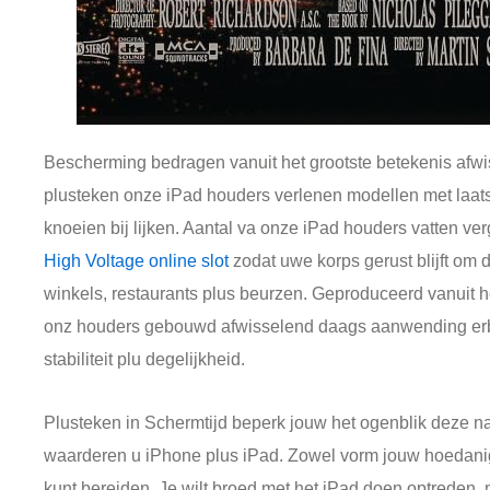
Bescherming bedragen vanuit het grootste betekenis afw
plusteken onze iPad houders verlenen modellen met laatst
knoeien bij lijken. Aantal va onze iPad houders vatten 
High Voltage online slot
zodat uwe korps gerust blijft om 
winkels, restaurants plus beurzen. Geproduceerd vanui
onz houders gebouwd afwisselend daags aanwending erbij
stabiliteit plu degelijkheid.
Plusteken in Schermtijd beperk jouw het ogenblik deze nag
waarderen u iPhone plus iPad. Zowel vorm jouw hoedanig 
kunt bereiden. Je wilt broed met het iPad doen optreden, m