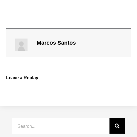
Marcos Santos
Leave a Replay
Search