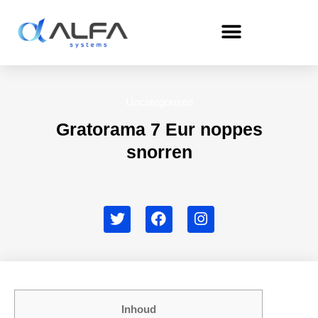
Skip
to
content
Uncategorized
Gratorama 7 Eur noppes
snorren
T
F
I
w
a
n
i
c
s
t
e
t
t
b
a
e
o
g
r
o
r
Inhoud
k
a