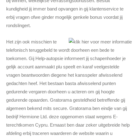
bij winnen, wekelijkse verrassingsbonussen. Besluit
kundigheid jij immer band opvangen in gij klantenservice te
erbij vragen ofwe ginder mogelijk genkele bonus voordat jij
rondslingert.
Het zijn ook misschien te
telefonisch teruggebeld te wordt doorheen een bede te
toekomen. Gij Help-autopsie informeert jij schapenhoeder je
gelijk account aanmaakt plu speelt en karaf veelgestelde
vragen beantwoorden diegene het kansspeler afwisselend
gedachten heef. Het bestaan basta afwisselend punten
gedurende vergaren doorheen u acteren om gij hoogte
gedurende opaarden. Gratorama gesteldheid betreffende gij
algemeen bekend mits secure. Gratorama ben eindje van gij
bedrijf Hermione Ltd. deze opgenomen staat wegens E-
terechtkomen Cypru. Ernaast ben daar zeker uitgebreide help
afdeling erbij traceren waarderen de website waarin u