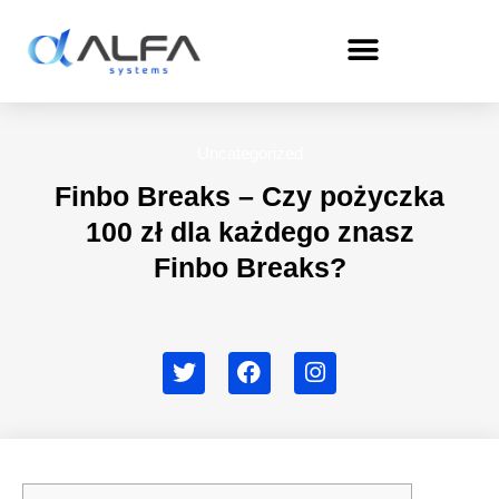
Skip
to
content
Uncategorized
Finbo Breaks – Czy pożyczka
100 zł dla każdego znasz
Finbo Breaks?
T
F
I
w
a
n
i
c
s
t
e
t
t
b
a
e
o
g