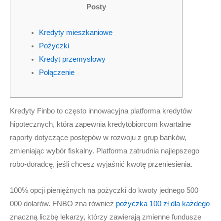
r
o
r
Posty
k
a
m
Kredyty mieszkaniowe
Pożyczki
Kredyt przemysłowy
Połączenie
Kredyty Finbo to często innowacyjna platforma kredytów
hipotecznych, która zapewnia kredytobiorcom kwartalne
raporty dotyczące postępów w rozwoju z grup banków,
zmieniając wybór fiskalny. Platforma zatrudnia najlepszego
robo-doradcę, jeśli chcesz wyjaśnić kwotę przeniesienia.
100% opcji pieniężnych na pożyczki do kwoty jednego 500
000 dolarów.
FNBO zna również
pożyczka 100 zł dla każdego
znaczną liczbę lekarzy, którzy zawierają zmienne fundusze