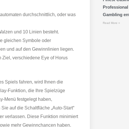
Professional
lautomaten durchschnittlich, oder was
Gambling ente
Read More »
Walzen und 10 Linien besteht.
ie gleichen Symbole oder
en und auf den Gewinnlinien liegen.
 Ziel, verschiedene Eye of Horus
s Spiels fahren, wird Ihnen die
lay-Funktion, die Ihre Spielzüge
ay-Menü festgelegt haben,
Sie auf die Schaltfläche „Auto-Start“
der verlassen. Diese Funktion minimiert
 sowie mehr Gewinnchancen haben.