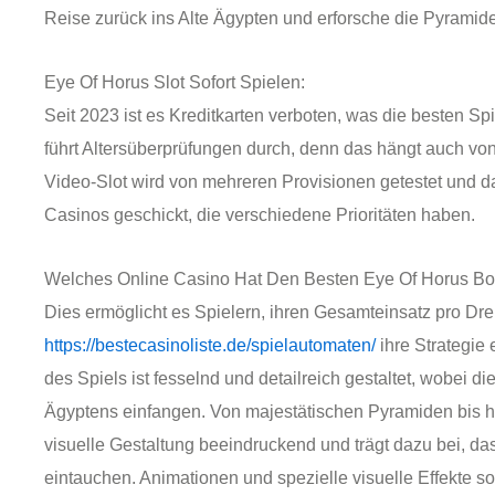
Reise zurück ins Alte Ägypten und erforsche die Pyrami
Eye Of Horus Slot Sofort Spielen:
Seit 2023 ist es Kreditkarten verboten, was die besten S
führt Altersüberprüfungen durch, denn das hängt auch von
Video-Slot wird von mehreren Provisionen getestet und d
Casinos geschickt, die verschiedene Prioritäten haben.
Welches Online Casino Hat Den Besten Eye Of Horus B
Dies ermöglicht es Spielern, ihren Gesamteinsatz pro D
https://bestecasinoliste.de/spielautomaten/
ihre Strategie
des Spiels ist fesselnd und detailreich gestaltet, wobei 
Ägyptens einfangen. Von majestätischen Pyramiden bis hi
visuelle Gestaltung beeindruckend und trägt dazu bei, das
eintauchen. Animationen und spezielle visuelle Effekte 