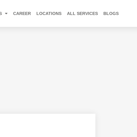
S
CAREER
LOCATIONS
ALL SERVICES
BLOGS