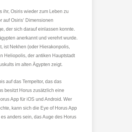
es ihr, Osiris wieder zum Leben zu
r auf Osiris‘ Dimensionen
ge, der sich darauf einlassen konnte.
rägypten anerkannt und verehrt wurde.
t, ist Nekhen (oder Hierakonpolis,
in Heliopolis, der antiken Hauptstadt
skults im alten Ägypten zeigt.
bis auf das Tempeltor, das das
s besitzt Horus zusätzlich eine
Horus App für iOS und Android. Wer
öchte, kann sich die Eye of Horus App
 es anders sein, das Auge des Horus