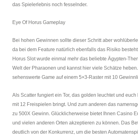
das Spielerlebnis noch fesselnder.
Eye Of Horus Gameplay
Bei hohen Gewinnen sollte dieser Schritt aber wohlüberle
da bei dem Feature natürlich ebenfalls das Risiko besteht
Horus Slot wurde einmal mehr das beliebte Ägypten-Thema
Welt der Pharaonen und kannst hier viele Schätze heben. 
sehenswerte Game auf einem 5×3-Raster mit 10 Gewinnli
Als Scatter fungiert ein Tor, das golden leuchtet und euch
mit 12 Freispielen bringt. Und zum anderen das namensg
zu 500X Gewinn. Glücklicherweise bietet Ihnen Casino E
und vielen anderen Orten akzeptieren zu können. Das Be
deutlich von der Konkurrenz, um die besten Automatenspi