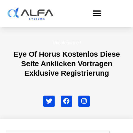
Skip
to
content
Uncategorized
Eye Of Horus Kostenlos Diese
Seite Anklicken Vortragen
Exklusive Registrierung
T
F
I
w
a
n
i
c
s
t
e
t
t
b
a
e
o
g