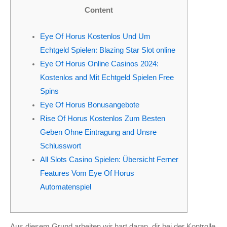
r
o
r
Content
k
a
m
Eye Of Horus Kostenlos Und Um
Echtgeld Spielen: Blazing Star Slot online
Eye Of Horus Online Casinos 2024:
Kostenlos and Mit Echtgeld Spielen Free
Spins
Eye Of Horus Bonusangebote
Rise Of Horus Kostenlos Zum Besten
Geben Ohne Eintragung and Unsre
Schlusswort
All Slots Casino Spielen: Übersicht Ferner
Features Vom Eye Of Horus
Automatenspiel
Aus diesem Grund arbeiten wir hart daran, dir bei der Kontrolle