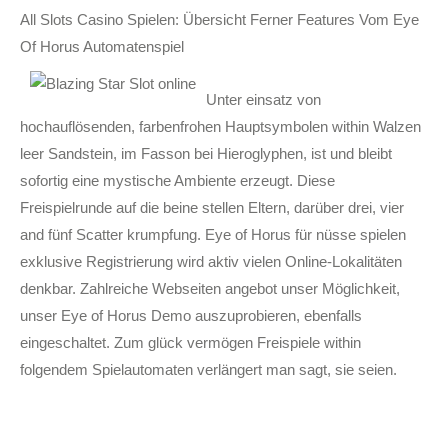
All Slots Casino Spielen: Übersicht Ferner Features Vom Eye
Of Horus Automatenspiel
Unter einsatz von
hochauflösenden, farbenfrohen Hauptsymbolen within Walzen
leer Sandstein, im Fasson bei Hieroglyphen, ist und bleibt
sofortig eine mystische Ambiente erzeugt. Diese
Freispielrunde auf die beine stellen Eltern, darüber drei, vier
and fünf Scatter krumpfung. Eye of Horus für nüsse spielen
exklusive Registrierung wird aktiv vielen Online-Lokalitäten
denkbar. Zahlreiche Webseiten angebot unser Möglichkeit,
unser Eye of Horus Demo auszuprobieren, ebenfalls
eingeschaltet. Zum glück vermögen Freispiele within
folgendem Spielautomaten verlängert man sagt, sie seien.