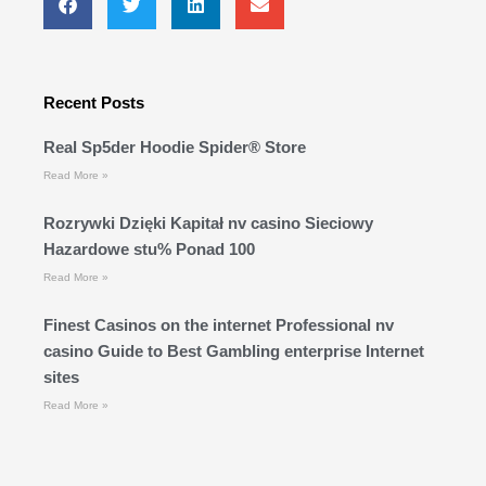
Recent Posts
Real Sp5der Hoodie Spider® Store
Read More »
Rozrywki Dzięki Kapitał nv casino Sieciowy
Hazardowe stu% Ponad 100
Read More »
Finest Casinos on the internet Professional nv
casino Guide to Best Gambling enterprise Internet
sites
Read More »