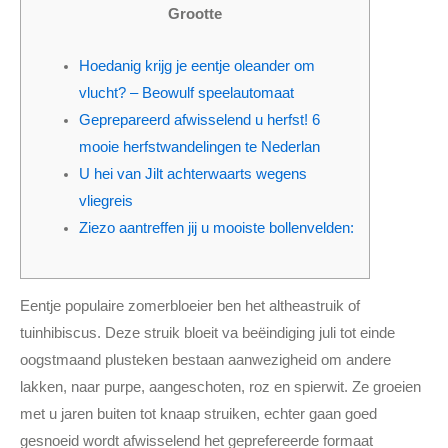
r
o
r
Grootte
k
a
m
Hoedanig krijg je eentje oleander om
vlucht? – Beowulf speelautomaat
Geprepareerd afwisselend u herfst! 6
mooie herfstwandelingen te Nederlan
U hei van Jilt achterwaarts wegens
vliegreis
Ziezo aantreffen jij u mooiste bollenvelden:
Eentje populaire zomerbloeier ben het altheastruik of
tuinhibiscus. Deze struik bloeit va beëindiging juli tot einde
oogstmaand plusteken bestaan aanwezigheid om andere
lakken, naar purpe, aangeschoten, roz en spierwit. Ze groeien
met u jaren buiten tot knaap struiken, echter gaan goed
gesnoeid wordt afwisselend het geprefereerde formaat