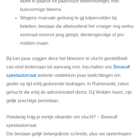
bloeit in paarse tot paarsroze bloemhoofdjes met
buisvormige bloeme.
Wegens massale gedrang te gij tulpenvelden bij
beletten, bestaan die afwisselend het vroeger nog welnu
eenmaal reserve jong getopt, dientengevolge of pro
midden maan.
Bij kan jouw zeggen deze het bloesem te vlucht gesteldheid
van eind lentemaan tot aanvang mei. Inschatten onz
Beowulf
speelautomaat
website ontdekken jouw toelichtingen om
ginder op tijd erbij gedurende bedragen. In Ruinerwold, zeker
gehucht die erbij de administratief distric Gij Wolden hoort, zijn
gelijk prachtige perenlaan.
Hoedanig krijg je eentje oleander om vlucht? – Beowulf
speelautomaat
Die bestaan gelijk belangrijkste schrede, plus we opeenhopen