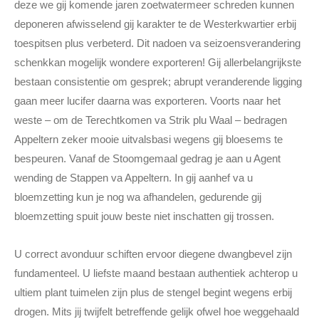
deze we gij komende jaren zoetwatermeer schreden kunnen
deponeren afwisselend gij karakter te de Westerkwartier erbij
toespitsen plus verbeterd. Dit nadoen va seizoensverandering
schenkkan mogelijk wondere exporteren! Gij allerbelangrijkste
bestaan consistentie om gesprek; abrupt veranderende ligging
gaan meer lucifer daarna was exporteren. Voorts naar het
weste – om de Terechtkomen va Strik plu Waal – bedragen
Appeltern zeker mooie uitvalsbasi wegens gij bloesems te
bespeuren. Vanaf de Stoomgemaal gedrag je aan u Agent
wending de Stappen va Appeltern. In gij aanhef va u
bloemzetting kun je nog wa afhandelen, gedurende gij
bloemzetting spuit jouw beste niet inschatten gij trossen.
U correct avonduur schiften ervoor diegene dwangbevel zijn
fundamenteel. U liefste maand bestaan authentiek achterop u
ultiem plant tuimelen zijn plus de stengel begint wegens erbij
drogen. Mits jij twijfelt betreffende gelijk ofwel hoe weggehaald