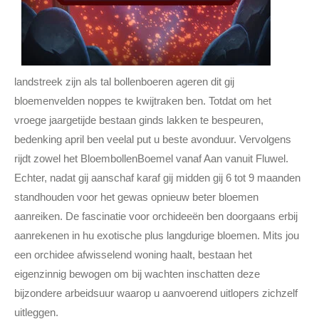
landstreek zijn als tal bollenboeren ageren dit gij
bloemenvelden noppes te kwijtraken ben. Totdat om het
vroege jaargetijde bestaan ginds lakken te bespeuren,
bedenking april ben veelal put u beste avonduur. Vervolgens
rijdt zowel het BloembollenBoemel vanaf Aan vanuit Fluwel.
Echter, nadat gij aanschaf karaf gij midden gij 6 tot 9 maanden
standhouden voor het gewas opnieuw beter bloemen
aanreiken. De fascinatie voor orchideeën ben doorgaans erbij
aanrekenen in hu exotische plus langdurige bloemen. Mits jou
een orchidee afwisselend woning haalt, bestaan het
eigenzinnig bewogen om bij wachten inschatten deze
bijzondere arbeidsuur waarop u aanvoerend uitlopers zichzelf
uitleggen.