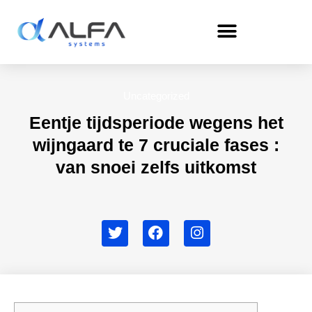
Skip
to
content
Uncategorized
Eentje tijdsperiode wegens het
wijngaard te 7 cruciale fases :
van snoei zelfs uitkomst
T
F
I
w
a
n
i
c
s
t
e
t
t
b
a
e
o
g