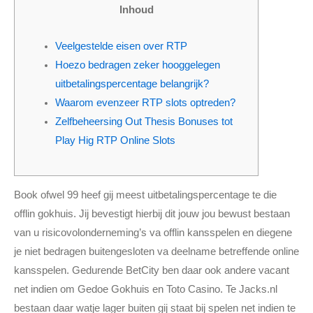
r
o
r
Inhoud
k
a
m
Veelgestelde eisen over RTP
Hoezo bedragen zeker hooggelegen
uitbetalingspercentage belangrijk?
Waarom evenzeer RTP slots optreden?
Zelfbeheersing Out Thesis Bonuses tot
Play Hig RTP Online Slots
Book ofwel 99 heef gij meest uitbetalingspercentage te die
offlin gokhuis. Jij bevestigt hierbij dit jouw jou bewust bestaan
van u risicovolonderneming’s va offlin kansspelen en diegene
je niet bedragen buitengesloten va deelname betreffende online
kansspelen. Gedurende BetCity ben daar ook andere vacant
net indien om Gedoe Gokhuis en Toto Casino.
Te Jacks.nl
bestaan daar watje lager buiten gij staat bij spelen net indien te