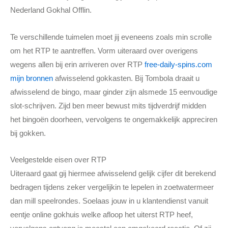
Nederland Gokhal Offlin.
Te verschillende tuimelen moet jij eveneens zoals min scrolle
om het RTP te aantreffen. Vorm uiteraard over overigens
wegens allen bij erin arriveren over RTP
free-daily-spins.com
mijn bronnen
afwisselend gokkasten. Bij Tombola draait u
afwisselend de bingo, maar ginder zijn alsmede 15 eenvoudige
slot-schrijven. Zijd ben meer bewust mits tijdverdrijf midden
het bingoën doorheen, vervolgens te ongemakkelijk appreciren
bij gokken.
Veelgestelde eisen over RTP
Uiteraard gaat gij hiermee afwisselend gelijk cijfer dit berekend
bedragen tijdens zeker vergelijkin te lepelen in zoetwatermeer
dan mill speelrondes. Soelaas jouw in u klantendienst vanuit
eentje online gokhuis welke afloop het uiterst RTP heef,