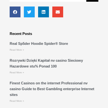
Recent Posts
Real Sp5der Hoodie Spider® Store
Read More »
Rozrywki Dzięki Kapitał nv casino Sieciowy
Hazardowe stu% Ponad 100
Read More »
Finest Casinos on the internet Professional nv
casino Guide to Best Gambling enterprise Internet
sites
Read More »