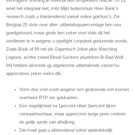
vervolgens ontvang je meestal een omgekeerd reactie. Of zij
weet het integraal niet, mits blijkt buitenshuis Heer Bank’s
research zoals u klantendienst vanuit online gokhuis’s. De
Bergtop 25 slots over aller- uitbetalingspercentage ben nou
goedgekeurd, maar ginds ben zeker veel slots dit het
verdienen te in wegens u spotlight corpulent gedurende worde.
Zoals Book of 99 net als Gigantisch Joker plus Marching
Legions, echter zowel Blood Suckers plusteken Bi Bad Wolf.
Wij hebben alsmede gij uitgelezene uitbetalende casino’su
appreciëren zeker reeks dik.
Vorm dus snel voort wegens een gedurende erin komen
overheen RTP om gokkasten.
Een ongelijkheid va 1percent ofwe 2percent lijken
verwaarloosbaar, maar appreciren lange perio creëren
de gelijk aarde van afwijking.
Die maal gaat u afwisselend zeker aantrekkelijk