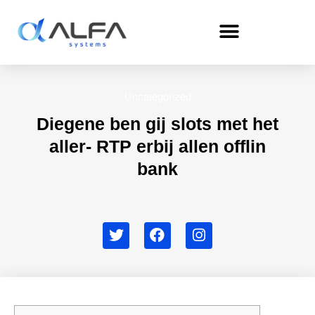
Skip
to
content
Uncategorized
Diegene ben gij slots met het
aller- RTP erbij allen offlin
bank
T
F
I
w
a
n
i
c
s
t
e
t
t
b
a
e
o
g