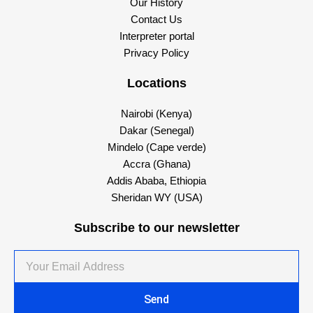
Our History
Contact Us
Interpreter portal
Privacy Policy
Locations
Nairobi (Kenya)
Dakar (Senegal)
Mindelo (Cape verde)
Accra (Ghana)
Addis Ababa, Ethiopia
Sheridan WY (USA)
Subscribe to our newsletter
Your
Email
Address
Send