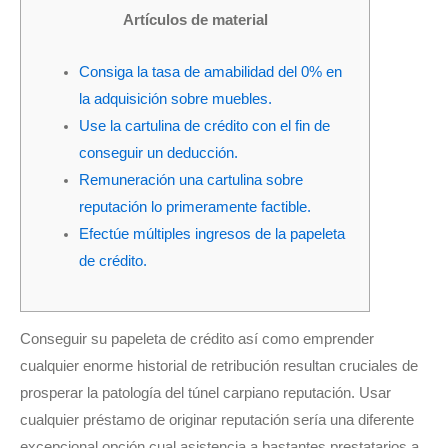
r
o
r
Artículos de material
k
a
m
Consiga la tasa de amabilidad del 0% en
la adquisición sobre muebles.
Use la cartulina de crédito con el fin de
conseguir un deducción.
Remuneración una cartulina sobre
reputación lo primeramente factible.
Efectúe múltiples ingresos de la papeleta
de crédito.
Conseguir su papeleta de crédito así­ como emprender
cualquier enorme historial de retribución resultan cruciales de
prosperar la patologí­a del túnel carpiano reputación.
Usar
cualquier préstamo de originar reputación serí­a una diferente
excepcional opción cual asistencia a bastantes prestatarios a