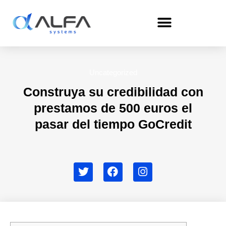
Skip
to
content
Uncategorized
Construya su credibilidad con
prestamos de 500 euros el
pasar del tiempo GoCredit
T
F
I
w
a
n
i
c
s
t
e
t
t
b
a
e
o
g