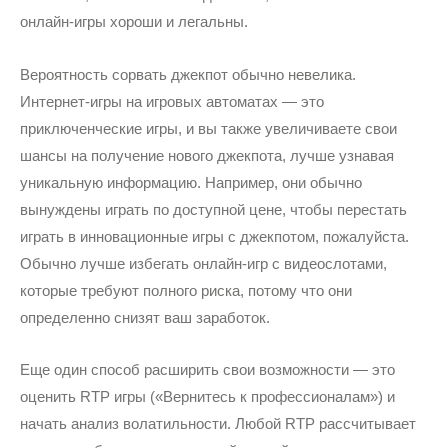
онлайн-игры хороши и легальны.
Вероятность сорвать джекпот обычно невелика.
Интернет-игры на игровых автоматах — это
приключенческие игры, и вы также увеличиваете свои
шансы на получение нового джекпота, лучше узнавая
уникальную информацию. Например, они обычно
вынуждены играть по доступной цене, чтобы перестать
играть в инновационные игры с джекпотом, пожалуйста.
Обычно лучше избегать онлайн-игр с видеослотами,
которые требуют полного риска, потому что они
определенно снизят ваш заработок.
Еще один способ расширить свои возможности — это
оценить RTP игры («Вернитесь к профессионалам») и
начать анализ волатильности. Любой RTP рассчитывает