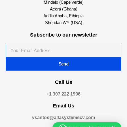
Mindelo (Cape verde)
Accra (Ghana)
Addis Ababa, Ethiopia
Sheridan WY (USA)
Subscribe to our newsletter
Your
Email
Address
Send
Call Us
+1 307 222 1996
Email Us
vsantos@alfasystemscv.com