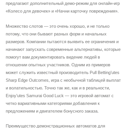
предлагают дополнительный демо-режим для онлайн-игр
«Колесо для девочек» и «Начни карточку повреждения».
Множество слотов — это очень хорошо, и не только
потому, что они бывают разных форм и начальных
размеров. Компании пытаются выявить ее ограничения и
начинают запускать современные альтернативы, которые
помогут вам документировать видение людей в
отношении опытных участников. Одним из примеров
может служить известный производитель Pull Betting’utes
Sharp Edge Outcomes, игра с необычной таблицей выплат
и волатильностью. Точно так же, как и в реальности,
Enjoy’utes Samurai Good Luck — это игровой автомат с
четко вариативными категориями добавления к
предложениям и двигателем бонусного заказа.
Преимущество демонстрационных автоматов для