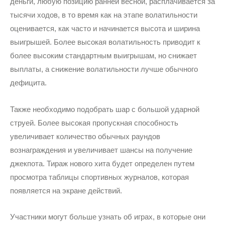
деньги, любую позицию ранней весной, расплачивается за
тысячи ходов, в то время как на этапе волатильности
оценивается, как часто и начинается высота и ширина
выигрышей. Более высокая волатильность приводит к
более высоким стандартным выигрышам, но снижает
выплаты, а снижение волатильности лучше обычного
дефицита.
Также необходимо подобрать шар с большой ударной
струей. Более высокая пропускная способность
увеличивает количество обычных раундов
вознаграждения и увеличивает шансы на получение
джекпота. Тираж нового хита будет определен путем
просмотра таблицы спортивных журналов, которая
появляется на экране действий.
Участники могут больше узнать об играх, в которые они