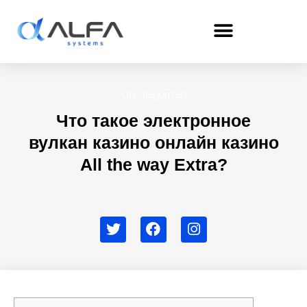
Skip
to
content
Uncategorized
Что такое электронное
вулкан казино онлайн казино
All the way Extra?
T
F
I
w
a
n
i
c
s
t
e
t
t
b
a
e
o
g