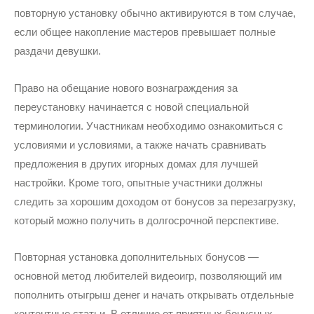
повторную установку обычно активируются в том случае,
если общее накопление мастеров превышает полные
раздачи девушки.
Право на обещание нового вознаграждения за
переустановку начинается с новой специальной
терминологии. Участникам необходимо ознакомиться с
условиями и условиями, а также начать сравнивать
предложения в других игорных домах для лучшей
настройки. Кроме того, опытные участники должны
следить за хорошим доходом от бонусов за перезагрузку,
который можно получить в долгосрочной перспективе.
Повторная установка дополнительных бонусов —
основной метод любителей видеоигр, позволяющий им
пополнить отыгрыш денег и начать открывать отдельные