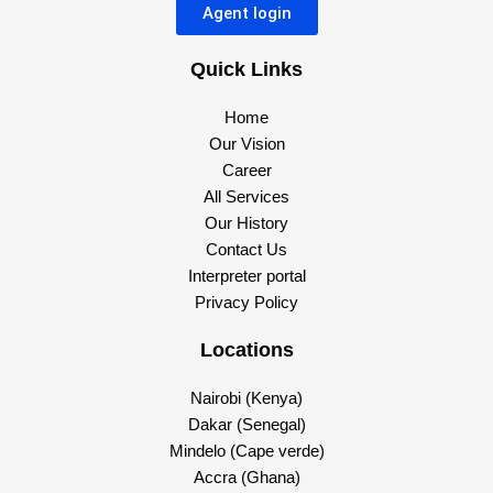
Agent login
Quick Links
Home
Our Vision
Career
All Services
Our History
Contact Us
Interpreter portal
Privacy Policy
Locations
Nairobi (Kenya)
Dakar (Senegal)
Mindelo (Cape verde)
Accra (Ghana)