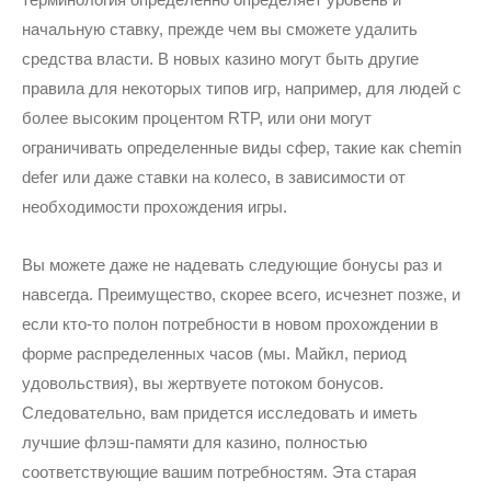
начальную ставку, прежде чем вы сможете удалить
средства власти. В новых казино могут быть другие
правила для некоторых типов игр, например, для людей с
более высоким процентом RTP, или они могут
ограничивать определенные виды сфер, такие как chemin
defer или даже ставки на колесо, в зависимости от
необходимости прохождения игры.
Вы можете даже не надевать следующие бонусы раз и
навсегда. Преимущество, скорее всего, исчезнет позже, и
если кто-то полон потребности в новом прохождении в
форме распределенных часов (мы. Майкл, период
удовольствия), вы жертвуете потоком бонусов.
Следовательно, вам придется исследовать и иметь
лучшие флэш-памяти для казино, полностью
соответствующие вашим потребностям. Эта старая