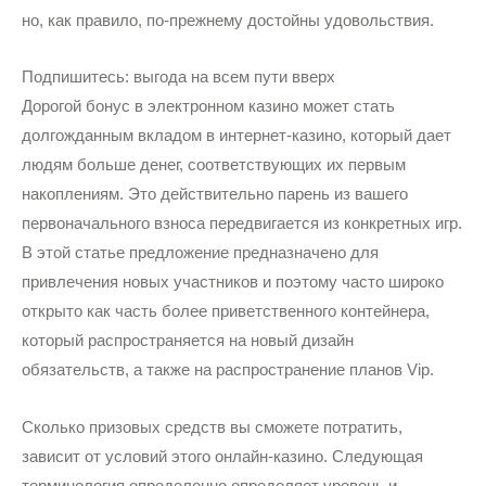
но, как правило, по-прежнему достойны удовольствия.
Подпишитесь: выгода на всем пути вверх
Дорогой бонус в электронном казино может стать
долгожданным вкладом в интернет-казино, который дает
людям больше денег, соответствующих их первым
накоплениям. Это действительно парень из вашего
первоначального взноса передвигается из конкретных игр.
В этой статье предложение предназначено для
привлечения новых участников и поэтому часто широко
открыто как часть более приветственного контейнера,
который распространяется на новый дизайн
обязательств, а также на распространение планов Vip.
Сколько призовых средств вы сможете потратить,
зависит от условий этого онлайн-казино. Следующая
терминология определенно определяет уровень и