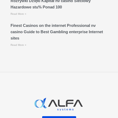
Rozrywki Dzięki Kapitał nv casino Sieciowy
Hazardowe stu% Ponad 100
Read More »
Finest Casinos on the internet Professional nv
casino Guide to Best Gambling enterprise Internet
sites
Read More »