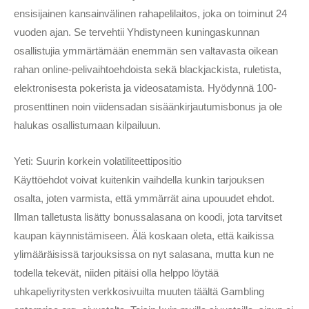
ensisijainen kansainvälinen rahapelilaitos, joka on toiminut 24
vuoden ajan. Se tervehtii Yhdistyneen kuningaskunnan
osallistujia ymmärtämään enemmän sen valtavasta oikean
rahan online-pelivaihtoehdoista sekä blackjackista, ruletista,
elektronisesta pokerista ja videosatamista. Hyödynnä 100-
prosenttinen noin viidensadan sisäänkirjautumisbonus ja ole
halukas osallistumaan kilpailuun.
Yeti: Suurin korkein volatiliteettipositio
Käyttöehdot voivat kuitenkin vaihdella kunkin tarjouksen
osalta, joten varmista, että ymmärrät aina upouudet ehdot.
Ilman talletusta lisätty bonussalasana on koodi, jota tarvitset
kaupan käynnistämiseen. Älä koskaan oleta, että kaikissa
ylimääräisissä tarjouksissa on nyt salasana, mutta kun ne
todella tekevät, niiden pitäisi olla helppo löytää
uhkapeliyritysten verkkosivuilta muuten täältä Gambling