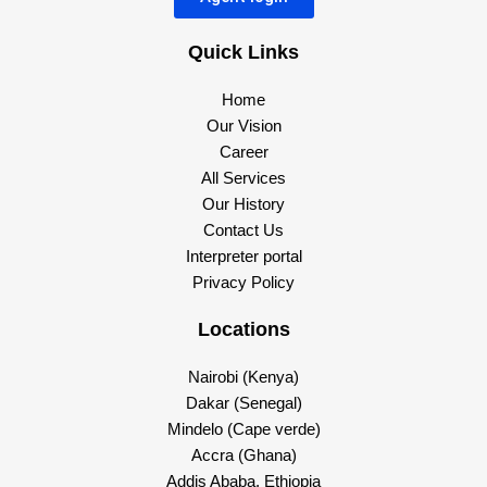
Quick Links
Home
Our Vision
Career
All Services
Our History
Contact Us
Interpreter portal
Privacy Policy
Locations
Nairobi (Kenya)
Dakar (Senegal)
Mindelo (Cape verde)
Accra (Ghana)
Addis Ababa, Ethiopia