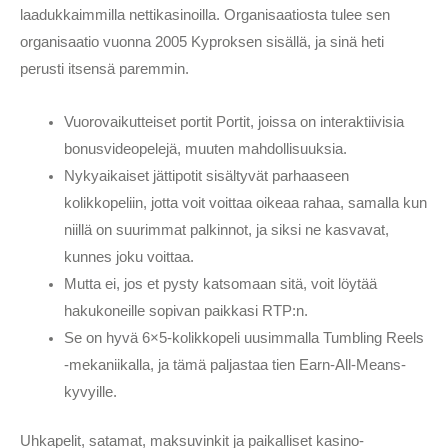
laadukkaimmilla nettikasinoilla.
Organisaatiosta tulee sen
organisaatio vuonna 2005 Kyproksen sisällä, ja sinä heti
perusti itsensä paremmin.
Vuorovaikutteiset portit Portit, joissa on interaktiivisia
bonusvideopelejä, muuten mahdollisuuksia.
Nykyaikaiset jättipotit sisältyvät parhaaseen
kolikkopeliin, jotta voit voittaa oikeaa rahaa, samalla kun
niillä on suurimmat palkinnot, ja siksi ne kasvavat,
kunnes joku voittaa.
Mutta ei, jos et pysty katsomaan sitä, voit löytää
hakukoneille sopivan paikkasi RTP:n.
Se on hyvä 6×5-kolikkopeli uusimmalla Tumbling Reels
-mekaniikalla, ja tämä paljastaa tien Earn-All-Means-
kyvyille.
Uhkapelit, satamat, maksuvinkit ja paikalliset kasino-