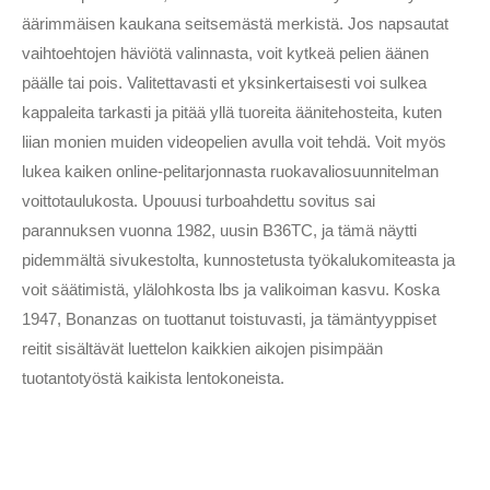
äärimmäisen kaukana seitsemästä merkistä. Jos napsautat
vaihtoehtojen häviötä valinnasta, voit kytkeä pelien äänen
päälle tai pois. Valitettavasti et yksinkertaisesti voi sulkea
kappaleita tarkasti ja pitää yllä tuoreita äänitehosteita, kuten
liian monien muiden videopelien avulla voit tehdä. Voit myös
lukea kaiken online-pelitarjonnasta ruokavaliosuunnitelman
voittotaulukosta. Upouusi turboahdettu sovitus sai
parannuksen vuonna 1982, uusin B36TC, ja tämä näytti
pidemmältä sivukestolta, kunnostetusta työkalukomiteasta ja
voit säätimistä, ylälohkosta lbs ja valikoiman kasvu. Koska
1947, Bonanzas on tuottanut toistuvasti, ja tämäntyyppiset
reitit sisältävät luettelon kaikkien aikojen pisimpään
tuotantotyöstä kaikista lentokoneista.