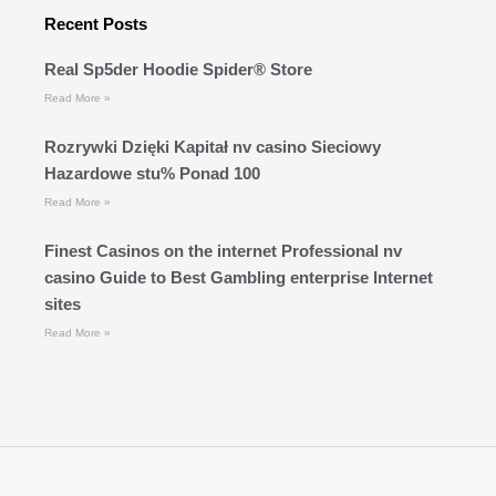
Recent Posts
Real Sp5der Hoodie Spider® Store
Read More »
Rozrywki Dzięki Kapitał nv casino Sieciowy
Hazardowe stu% Ponad 100
Read More »
Finest Casinos on the internet Professional nv
casino Guide to Best Gambling enterprise Internet
sites
Read More »