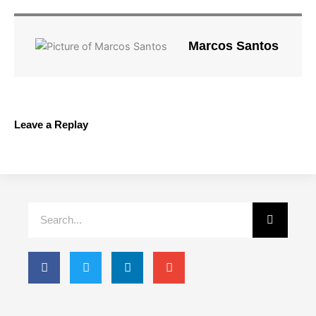
Marcos Santos
Leave a Replay
Search