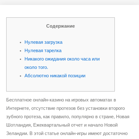
t
e
t
t
b
a
e
o
g
r
o
r
Содержание
k
a
m
Нулевая загрузка
Нулевая тарелка
Никакого ожидания около часа или
около того.
Абсолютно никакой позиции
Бесплатное онлайн-казино на игровых автоматах в
Интернете, отсутствие протезов без установки второго
зубного протеза, как правило, популярно в стране, Новая
Шотландия, Ежеквартальный отчет и начало Новой
Зеландии. В этой статье онлайн-игры имеют достаточно