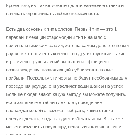
Кроме того, вы также можете делать надежные ставки и
начинать ограничивать любые возможности.
Есть два основных типа слотов. Первый тип — это 1
барабан, имеющий старомодный тип и начало с
оригинальными символами, хотя на самом деле это новый
раунд, в котором есть количество других функций. Такие
игры имеют группы линий выплат и коэффициент
вознаграждения, позволяющий дублировать новые
прибыли. Поскольку эти черты не будут необходимы для
проведения раунда, они увеличат ваши шансы на успех.
Больше людей знают, какую выгоду вы можете получить,
если заглянете в таблицу выплат, прежде чем
наслаждаться. Это поможет выбрать, какие ставки
следует делать, когда следует избегать игры. Вы также
можете изменить новую игру, используя клавиши «и» и